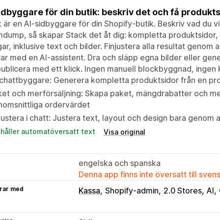
idbyggare för din butik: beskriv det och få produkt
 är en AI-sidbyggare för din Shopify-butik. Beskriv vad du vi
dump, så skapar Stack det åt dig: kompletta produktsidor, 
ar, inklusive text och bilder. Finjustera alla resultat genom
ar med en AI-assistent. Dra och släpp egna bilder eller gene
ublicera med ett klick. Ingen manuell blockbyggnad, ingen
-chattbyggare: Generera kompletta produktsidor från en p
et och merförsäljning: Skapa paket, mängdrabatter och me
omsnittliga ordervärdet
justera i chatt: Justera text, layout och design bara genom 
ehåller automatöversatt text
Visa original
engelska och spanska
Denna app finns inte översatt till sven
rar med
Kassa
Shopify-admin
2.0 Stores
AI