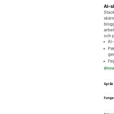
AI-s
Stack
skärm
blogg
arbet
och p
AI
Pak
gen
Fin
Inn
Språk
Funge