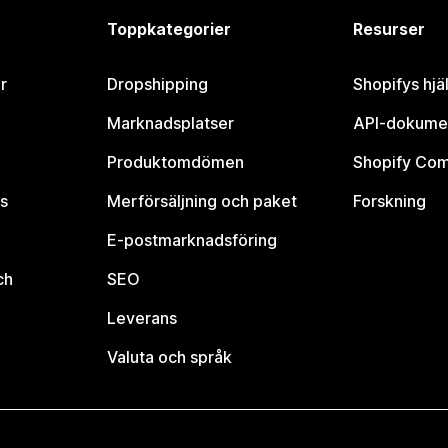
Toppkategorier
Resurser
r
Dropshipping
Shopifys hjä
Marknadsplatser
API-dokume
Produktomdömen
Shopify Co
s
Merförsäljning och paket
Forskning
E-postmarknadsföring
ch
SEO
Leverans
Valuta och språk