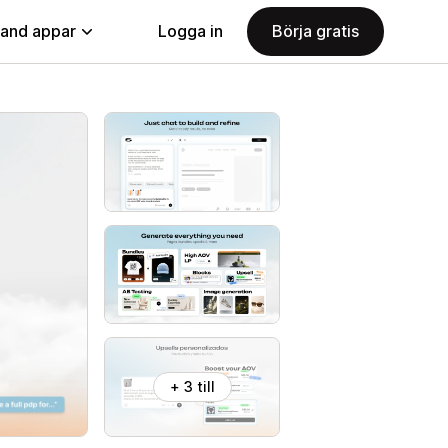
land appar
Logga in
Börja gratis
+ 3 till