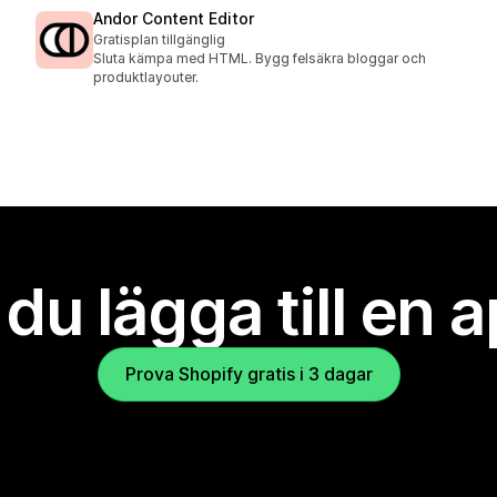
Andor Content Editor
Gratisplan tillgänglig
Sluta kämpa med HTML. Bygg felsäkra bloggar och
produktlayouter.
l du lägga till en 
Prova Shopify gratis i 3 dagar