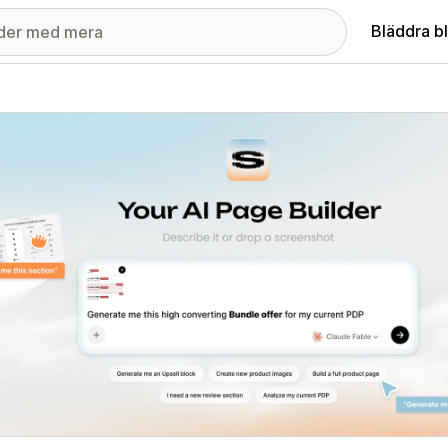
Bläddra b
ri med utvalda bilder