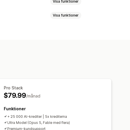
Visa funktioner
Visa funktioner
tserier
Kommer snart-sidor
idfötter
Popup-fönster
gar
SEO-titlar
Alternativtext
Bilder
ed prissättningsplaner
Temaavsnitt
ågor (FAQ)
Sociala medieposter
Automatiseringar
Utkast till sidor
tionsmallar
Ton och stil
ad kod
Fragment
AI-generering
Pro Stack
$79.99
/månad
Funktioner
+ 25 000 AI-krediter | 5x krediterna
Ultra Model (Opus 5, Fable med flera)
Premium-kundsupport