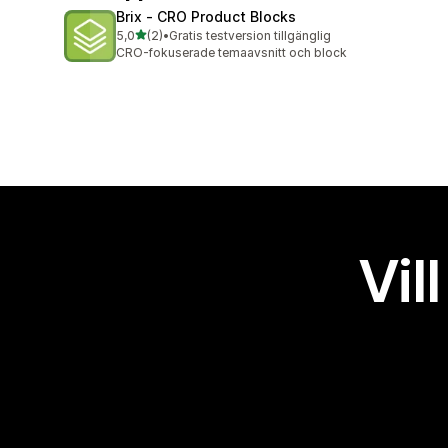
Brix ‑ CRO Product Blocks
av 5 stjärnor
5,0
(2)
•
Gratis testversion tillgänglig
2 recensioner totalt
CRO-fokuserade temaavsnitt och block
Vil