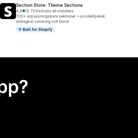
Section Store: Theme Sections
av 5 stjärnor
4,9
(2 703)
•
Gratis att installera
2703 recensioner totalt
700+ anpassningsbara sektioner. + produktpaket,
utdragbar varukorg och block
Built for Shopify
app?