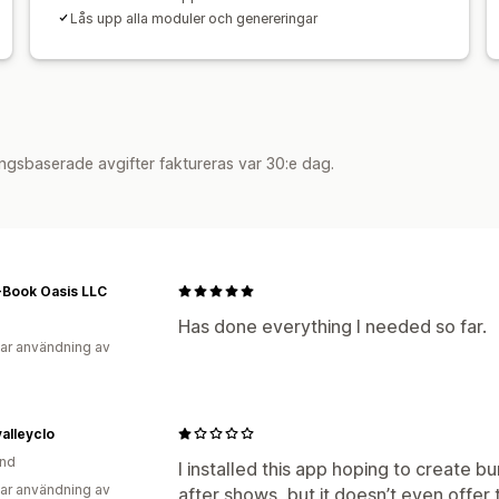
Lås upp alla moduler och genereringar
ngsbaserade avgifter faktureras var 30:e dag.
-Book Oasis LLC
Has done everything I needed so far.
ar användning av
alleyclo
and
I installed this app hoping to create 
ar användning av
after shows, but it doesn’t even offer t