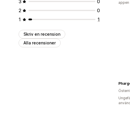
3
0
appen
2
0
1
1
Skriv en recension
Alla recensioner
Pharg
Österr
Ungefä
använd