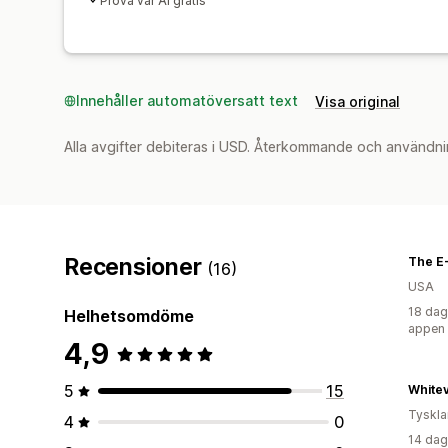
Prova vår AI gratis
Innehåller automatöversatt text
Visa original
Alla avgifter debiteras i USD. Återkommande och användni
Recensioner
The E
(16)
USA
18 dag
Helhetsomdöme
appen
4,9
5
15
Whitev
Tyskl
4
0
14 dag