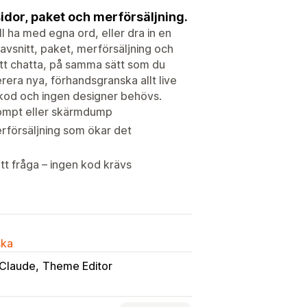
sidor, paket och merförsäljning.
ll ha med egna ord, eller dra in en
avsnitt, paket, merförsäljning och
 att chatta, på samma sätt som du
rera nya, förhandsgranska allt live
 kod och ingen designer behövs.
rompt eller skärmdump
rförsäljning som ökar det
att fråga – ingen kod krävs
ska
Claude
Theme Editor