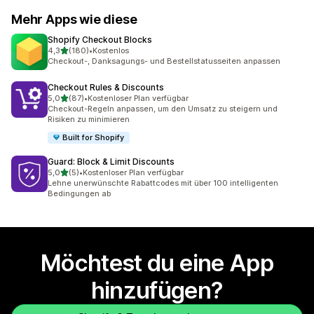
Mehr Apps wie diese
Shopify Checkout Blocks
von 5 Sternen
4,3
(180)
•
Kostenlos
180 Rezensionen insgesamt
Checkout-, Danksagungs- und Bestellstatusseiten anpassen
Checkout Rules & Discounts
von 5 Sternen
5,0
(87)
•
Kostenloser Plan verfügbar
87 Rezensionen insgesamt
Checkout-Regeln anpassen, um den Umsatz zu steigern und
Risiken zu minimieren
Built for Shopify
Guard: Block & Limit Discounts
von 5 Sternen
5,0
(5)
•
Kostenloser Plan verfügbar
5 Rezensionen insgesamt
Lehne unerwünschte Rabattcodes mit über 100 intelligenten
Bedingungen ab
Möchtest du eine App
hinzufügen?