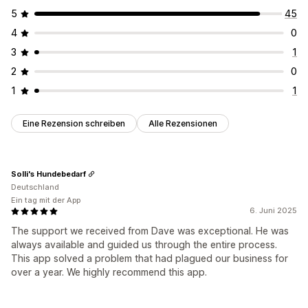
5
45
4
0
3
1
2
0
1
1
Eine Rezension schreiben
Alle Rezensionen
Solli's Hundebedarf
Deutschland
Ein tag mit der App
6. Juni 2025
The support we received from Dave was exceptional. He was
always available and guided us through the entire process.
This app solved a problem that had plagued our business for
over a year. We highly recommend this app.