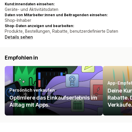
Kund:innendaten einsehen:
Geräte- und Aktivitätsdaten
Daten von Mitarbeiter:innen und Beitragenden einsehen:
Shop-Inhaber
Shop-Daten anzeigen und bearbeiten:
Produkte, Bestellungen, Rabatte, benutzerdefinierte Daten
Details sehen
Empfohlen in
App-Empfe
Persönlich verkaufen
Deine Ku
Optimiere das Einkaufserlebnis im
Rabatte. 
Alltag mit Apps.
Verkäufe