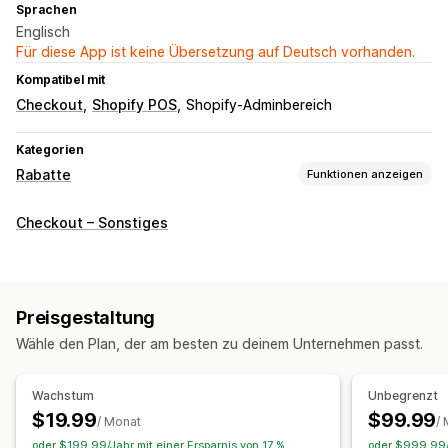
Sprachen
Englisch
Für diese App ist keine Übersetzung auf Deutsch vorhanden.
Kompatibel mit
Checkout
Shopify POS
Shopify-Adminbereich
Kategorien
Rabatte
Funktionen anzeigen
Rabatt-Typen
Checkout – Sonstiges
Rabattcodes
Kostenloser Versand
Warenkorbrabatte
Individuelle Rabatte
Rabatte verwalten
Preisgestaltung
Rabattstapelung
Wähle den Plan, der am besten zu deinem Unternehmen passt.
Wachstum
Unbegrenzt
$19.99
$99.99
/ Monat
/
oder $199.99/Jahr mit einer Ersparnis von 17 %
oder $999.99/J