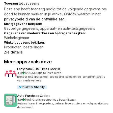
Toegang tot gegevens
Deze app heeft toegang nodig tot de volgende gegevens om
goed te kunnen werken in je winkel. Ontdek waarom in het
privacybeleid van de ontwikkelaar
.
Klantgegevens bekijken:
Gevoelige gegevens, apparaat- en activiteitsgegevens
Gegevens van medewerkers en bijdragers bekijken:
Winkeleigenaar
Winkelgegevens bekijken:
Producten, bestellingen
Zie details
Meer apps zoals deze
Easyteam POS Time Clock In
van 5 sterren
4,9
(298)
•
Gratis te installeren
298 recensies in totaal
Beheer retailpersoneel, teamcommissies en de loonadministratie
van medewerkers.
Built for Shopify
Auto Purchase Orders
van 5 sterren
4,9
(46)
•
Gratis proefperiode beschikbaar
46 recensies in totaal
Automatiseer inkooporders, beheer leveranciers en volg moeiteloos
de voorraad