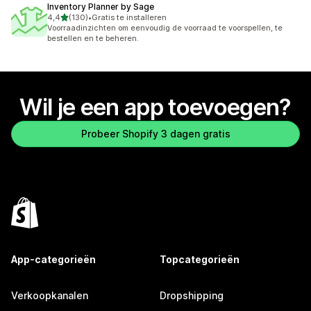
Inventory Planner by Sage
van 5 sterren
4,4
(130)
•
Gratis te installeren
130 recensies in totaal
Voorraadinzichten om eenvoudig de voorraad te voorspellen, te
bestellen en te beheren.
Wil je een app toevoegen?
Probeer Shopify 3 dagen gratis
App-categorieën
Topcategorieën
Verkoopkanalen
Dropshipping