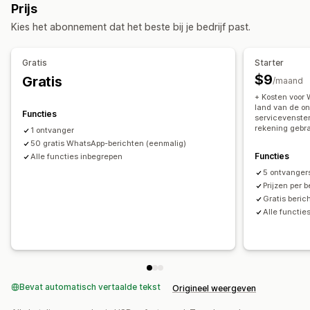
Prijs
Aangepaste meldingen
Personeelsmeldingen
Kies het abonnement dat het beste bij je bedrijf past.
Aanpassing
Meldingsregels
Gratis
Starter
$9
Gratis
/maand
+ Kosten voor 
land van de on
Functies
servicevenster
rekening gebr
1 ontvanger
50 gratis WhatsApp-berichten (eenmalig)
Functies
Alle functies inbegrepen
5 ontvanger
Prijzen per b
Gratis beric
Alle functie
Bevat automatisch vertaalde tekst
Origineel weergeven