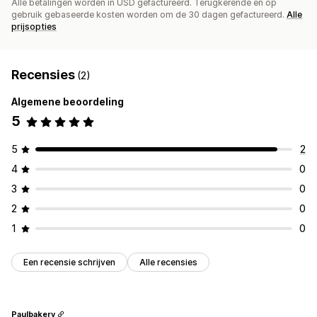
Alle betalingen worden in USD gefactureerd. Terugkerende en op
gebruik gebaseerde kosten worden om de 30 dagen gefactureerd.
Alle
prijsopties
Recensies
(2)
Algemene beoordeling
5
5
2
4
0
3
0
2
0
1
0
Een recensie schrijven
Alle recensies
Paulbakery