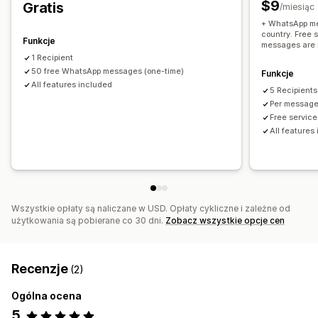
$9
Gratis
/miesiąc
+ WhatsApp me
country. Free 
Funkcje
messages are 
1 Recipient
50 free WhatsApp messages (one-time)
Funkcje
All features included
5 Recipients
Per message
Free servic
All features
Wszystkie opłaty są naliczane w USD. Opłaty cykliczne i zależne od
użytkowania są pobierane co 30 dni.
Zobacz wszystkie opcje cen
Recenzje
(2)
Ogólna ocena
5