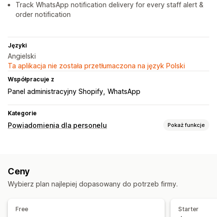
Track WhatsApp notification delivery for every staff alert &
order notification
Języki
Angielski
Ta aplikacja nie została przetłumaczona na język Polski
Współpracuje z
Panel administracyjny Shopify
WhatsApp
Kategorie
Powiadomienia dla personelu
Pokaż funkcje
Typy powiadomień
Utworzenie zamówienia
Anulowanie zamówienia
Ceny
Alerty niestandardowe
Powiadomienia dla personelu
Wybierz plan najlepiej dopasowany do potrzeb firmy.
Dostosowanie
Reguły powiadamiania
Free
Starter