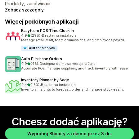
Produkty, zamówienia
Zobacz szczegóły
Więcej podobnych aplikacji
Easyteam POS Time Clock In
na 5 gwiazdek
4,9
(298)
•
Bezpłatna instalacja
Łączna liczba recenzji: 298
Manage retail staff, team commissions, and employees payroll.
Built for Shopify
Auto Purchase Orders
na 5 gwiazdek
4,9
(46)
•
Dostępna darmowa wersja próbna
Łączna liczba recenzji: 46
Automate POs, manage suppliers, and track inventory with ease
Inventory Planner by Sage
na 5 gwiazdek
4,4
(130)
•
Bezpłatna instalacja
Łączna liczba recenzji: 130
Inventory insights to forecast, order and manage stock easily.
Chcesz dodać aplikację?
Wypróbuj Shopify za darmo przez 3 dni