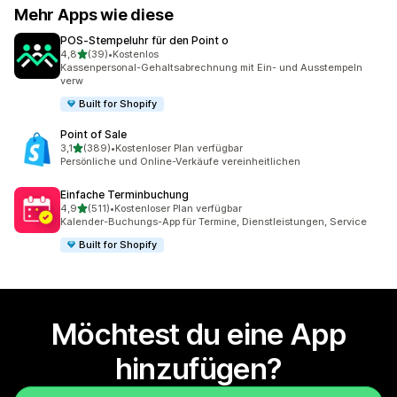
Mehr Apps wie diese
POS‑Stempeluhr für den Point o
von 5 Sternen
4,8
(39)
•
Kostenlos
39 Rezensionen insgesamt
Kassenpersonal-Gehaltsabrechnung mit Ein- und Ausstempeln
verw
Built for Shopify
Point of Sale
von 5 Sternen
3,1
(389)
•
Kostenloser Plan verfügbar
389 Rezensionen insgesamt
Persönliche und Online-Verkäufe vereinheitlichen
Einfache Terminbuchung
von 5 Sternen
4,9
(511)
•
Kostenloser Plan verfügbar
511 Rezensionen insgesamt
Kalender-Buchungs-App für Termine, Dienstleistungen, Service
Built for Shopify
Möchtest du eine App
hinzufügen?