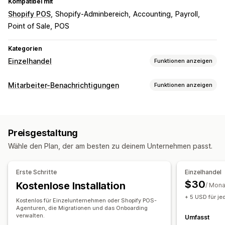
Kompatibel mit
Shopify POS
Shopify-Adminbereich
Accounting
Payroll
Point of Sale
POS
Kategorien
Einzelhandel
Funktionen anzeigen
POS
Mitarbeiter-Benachrichtigungen
Funktionen anzeigen
Rabatte
Zahlungen
Teilzahlungen
Steuerberechnung
Benachrichtigungsarten
Rückerstattungen
Bestelländerungen
Erstellung von Bestellungen
Betrugswarnungen
Mehrere Währungen
Verkaufsberichte
Preisgestaltung
Benutzerdefinierte Benachrichtigungen
Kontoaktivierung
Mitarbeiterverwaltung
Wähle den Plan, der am besten zu deinem Unternehmen passt.
Kundenbenachrichtigungen
Onboarding
Leistungsverfolgung
Self-Service-Portal
Anpassung
Zeiterfassung
Ein- und Ausstempeln
HR-Tools
Erste Schritte
Einzelhandel
Regeln für Benachrichtigungen
Planung
E-Mail-Vorlagen
Arbeitskosten
Löhne & Gehälter
Remote-Zugriff
$30
Kostenlose Installation
/ Mona
SMS-Vorlagen
Mehrere Kanäle
Vertriebsprovisionen
Planung
Aufgabenzuweisung
+ 5 USD für je
Kostenlos für Einzelunternehmen oder Shopify POS-
Teamkommunikation
Urlaubsanträge
Agenturen, die Migrationen und das Onboarding
verwalten.
Umfasst
Mitarbeiterberechtigungen