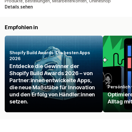
Produkte, Bestellungen, Mitarbeiterkonten, Onlineshop
Details sehen
Empfohlen in
Shopify Build Awards: Die besten Apps
2026
Entdecke die Gewinner der
Shopify Build Awards 2026 – von
Partner:innen entwickelte Apps,
die neue Maßstäbe für Innovation
Persönlich
und den Erfolg von Händler:innen
Optimiere
setzen.
Alltag mi