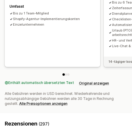
Bis zu 6 Te
Umfasst
Zeiterfassu
Bis zu 1 Team-Mitglied
Dienstplanv
Shopify-Agentur-Implementierungskonten
Checklisten
Einzelunternehmen
Automatisie
Urlaub (PTO
arbeitsrech
HR- und Vert
Live-Chat &
14-tägiger ko
Enthält automatisch übersetzten Text
Original anzeigen
Alle Gebühren werden in USD berechnet. Wiederkehrende und
nutzungsabhängige Gebühren werden alle 30 Tage in Rechnung
gestellt.
Alle Preisoptionen anzeigen
Rezensionen
(297)