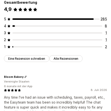
Gesamtbewertung
4,9
5
285
4
8
3
1
2
1
1
2
Eine Rezension schreiben
Alle Rezensionen
Bloom Bakery
Vereinigte Staaten
6 monate mit der App
8. Juli 2026
Any time I've had an issue with scheduling, taxes, payroll, etc.,
the Easyteam team has been so incredibly helpful! The chat
feature is super quick and makes it incredibly easy to fix any