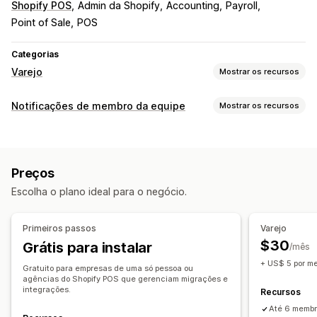
Shopify POS
Admin da Shopify
Accounting
Payroll
Point of Sale
POS
Categorias
Varejo
Mostrar os recursos
POS
Notificações de membro da equipe
Mostrar os recursos
Descontos
Pagamentos
Pagamentos parciais
Tipos de notificação
Cálculo de tributo
Reembolsos
Edição de pedidos
Criação de pedido
Alertas de fraude
Em várias moedas
Relatórios de vendas
Preços
Alertas personalizados
Ativação de conta
Gerenciamento de membro da equipe
Escolha o plano ideal para o negócio.
Notificações ao cliente
Integração
Acompanhamento de desempenho
Personalização
Portal de autoatendimento
Acompanhamento de tempo
Primeiros passos
Varejo
Regras de notificação
Agendamento
Modelos de e-mail
Registro de entrada e saída
Ferramentas de RH
$30
Grátis para instalar
/mês
Modelos de SMS
Multicanal
Custos de mão de obra
Folha de pagamentos
+ US$ 5 por m
Gratuito para empresas de uma só pessoa ou
Acesso remoto
Comissões de vendas
Agendamento
agências do Shopify POS que gerenciam migrações e
integrações.
Recursos
Atribuição de tarefa
Comunicação da equipe
Até 6 membr
Solicitações de folga
Permissões de membro da equipe