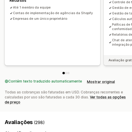
Recursos
Controle de 
Até 1 membro da equipe
Gestão de e
Contas de implementação de agências da Shopify
Gestão de t
Empresas de um único proprietário
Cálculos au
Políticas de
conformidade
Relatórios 
Chat de ate
integração 
Avaliação grat
Contém texto traduzido automaticamente
Mostrar original
Todas as cobranças são faturadas em USD. Cobranças recorrentes e
calculadas por uso são faturadas a cada 30 dias.
Ver todas as opções
de preço
Avaliações
(298)