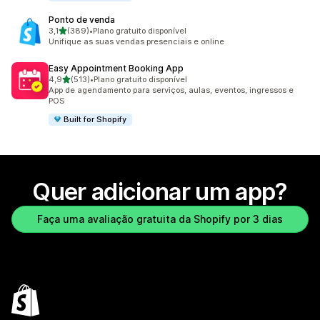
Ponto de venda
de 5 estrelas
3,1
(389)
•
Plano gratuito disponível
389 avaliações ao todo
Unifique as suas vendas presenciais e online
Easy Appointment Booking App
de 5 estrelas
4,9
(513)
•
Plano gratuito disponível
513 avaliações ao todo
App de agendamento para serviços, aulas, eventos, ingressos e
POS
Built for Shopify
Quer adicionar um app?
Faça uma avaliação gratuita da Shopify por 3 dias