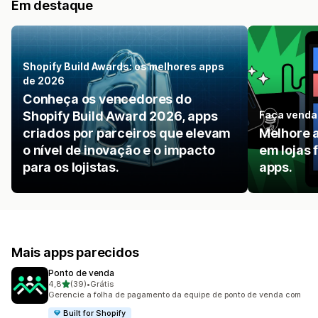
Em destaque
Shopify Build Awards: os melhores apps
de 2026
Conheça os vencedores do
Shopify Build Award 2026, apps
Faça venda
criados por parceiros que elevam
Melhore 
o nível de inovação e o impacto
em lojas 
para os lojistas.
apps.
Mais apps parecidos
Ponto de venda
de 5 estrelas
4,8
(39)
•
Grátis
39 avaliações ao todo
Gerencie a folha de pagamento da equipe de ponto de venda com
Built for Shopify