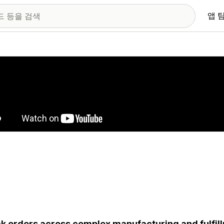
앱 
 이미지 갤러리
k orders across complex manufacturing and fulfil