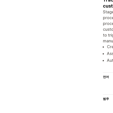
cust
Stage
proce
proce
custo
to tr
manuf
Cre
Ass
Aut
언어
범주