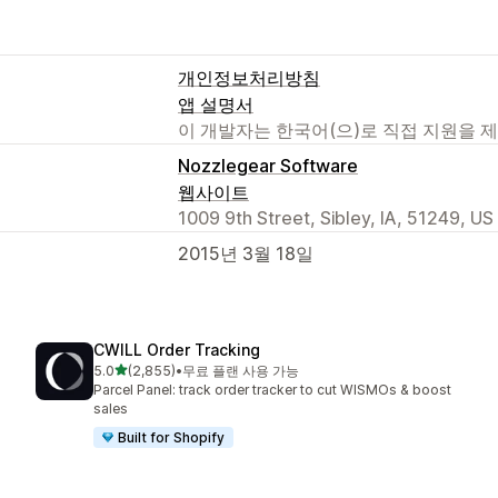
개인정보처리방침
앱 설명서
이 개발자는 한국어(으)로 직접 지원을 
Nozzlegear Software
웹사이트
1009 9th Street, Sibley, IA, 51249, US
2015년 3월 18일
CWILL Order Tracking
별 5개 중
5.0
(2,855)
•
무료 플랜 사용 가능
총 리뷰 2855개
Parcel Panel: track order tracker to cut WISMOs & boost
sales
Built for Shopify