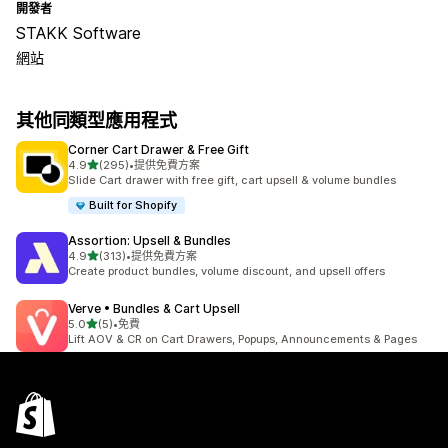
開發者
STAKK Software
網站
其他同類型應用程式
Corner Cart Drawer & Free Gift
滿分 5 顆星
4.9
(295)
•
提供免費方案
共有 295 則評價
Slide Cart drawer with free gift, cart upsell & volume bundles
Built for Shopify
Assortion: Upsell & Bundles
滿分 5 顆星
4.9
(313)
•
提供免費方案
共有 313 則評價
Create product bundles, volume discount, and upsell offers
Verve • Bundles & Cart Upsell
滿分 5 顆星
5.0
(5)
•
免費
共有 5 則評價
Lift AOV & CR on Cart Drawers, Popups, Announcements & Pages