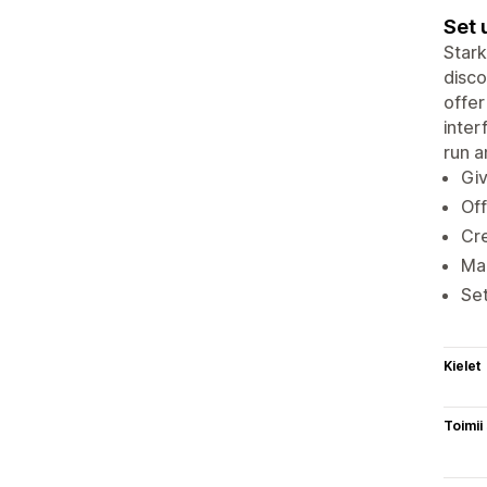
Set 
Stark
disco
offer
inter
run a
Giv
Off
Cre
Man
Set
Kielet
Toimii