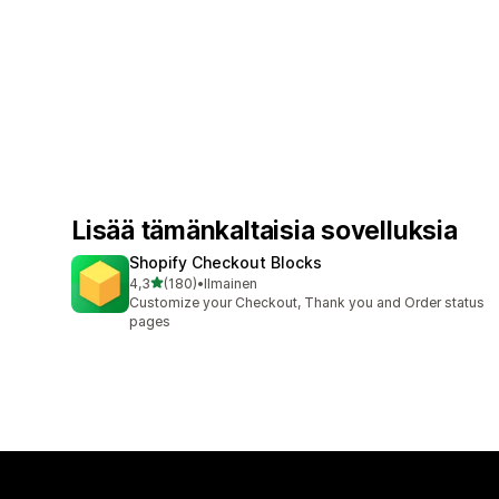
Lisää tämänkaltaisia sovelluksia
Shopify Checkout Blocks
/ 5 tähteä
4,3
(180)
•
Ilmainen
180 arvostelua yhteensä
Customize your Checkout, Thank you and Order status
pages