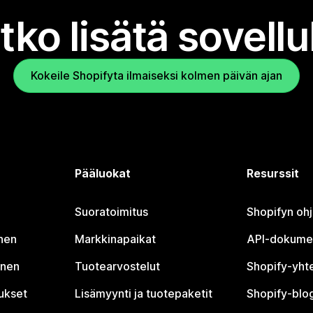
tko lisätä sovell
Kokeile Shopifyta ilmaiseksi kolmen päivän ajan
Pääluokat
Resurssit
Suoratoimitus
Shopifyn oh
nen
Markkinapaikat
API-dokume
inen
Tuotearvostelut
Shopify-yht
tukset
Lisämyynti ja tuotepaketit
Shopify-blog