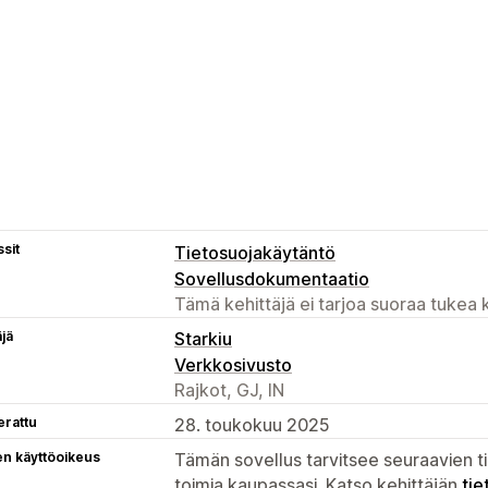
sit
Tietosuojakäytäntö
Sovellusdokumentaatio
Tämä kehittäjä ei tarjoa suoraa tukea k
äjä
Starkiu
Verkkosivusto
Rajkot, GJ, IN
erattu
28. toukokuu 2025
en käyttöoikeus
Tämän sovellus tarvitsee seuraavien ti
toimia kaupassasi. Katso kehittäjän
tie