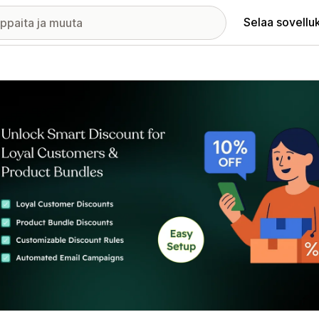
Selaa sovellu
elykuvagalleria