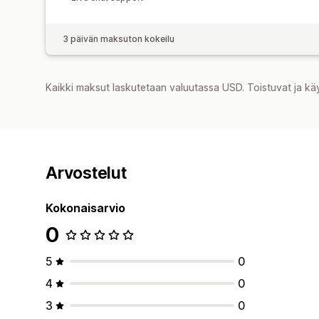
3 päivän maksuton kokeilu
Kaikki maksut laskutetaan valuutassa USD. Toistuvat ja kä
Arvostelut
Kokonaisarvio
0
5
0
4
0
3
0