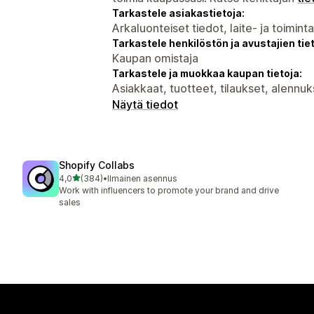
Tarkastele asiakastietoja:
Arkaluonteiset tiedot, laite- ja toimint
Tarkastele henkilöstön ja avustajien tiet
Kaupan omistaja
Tarkastele ja muokkaa kaupan tietoja:
Asiakkaat, tuotteet, tilaukset, alenn
Näytä tiedot
Shopify Collabs
/ 5 tähteä
4,0
(384)
•
Ilmainen asennus
384 arvostelua yhteensä
Work with influencers to promote your brand and drive
sales