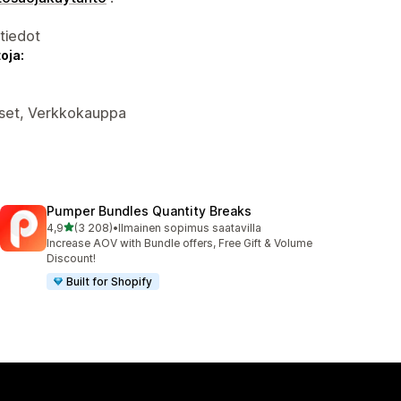
atiedot
oja:
ukset, Verkkokauppa
Pumper Bundles Quantity Breaks
/ 5 tähteä
4,9
(3 208)
•
Ilmainen sopimus saatavilla
3208 arvostelua yhteensä
Increase AOV with Bundle offers, Free Gift & Volume
Discount!
Built for Shopify