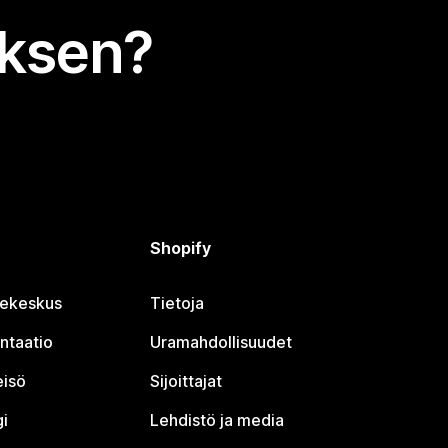
uksen?
Shopify
jekeskus
Tietoja
ntaatio
Uramahdollisuudet
eisö
Sijoittajat
i
Lehdistö ja media