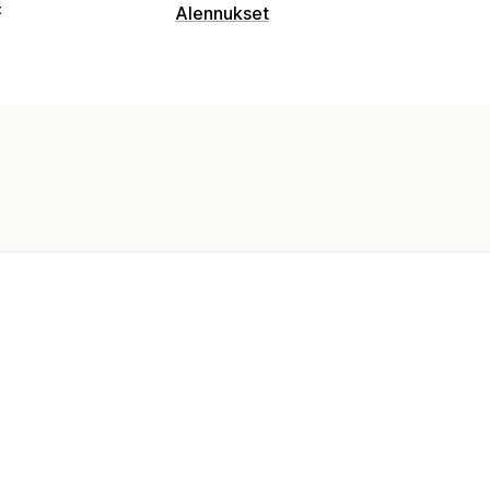
t
Alennukset
Alennustyypit
Alennuskoodit
Kupongit
Volyymiale
Korialennukset
Mukautetut alennukse
Alennusten hallinnointi
Kampanjat
Automaatiot
Kohdentami