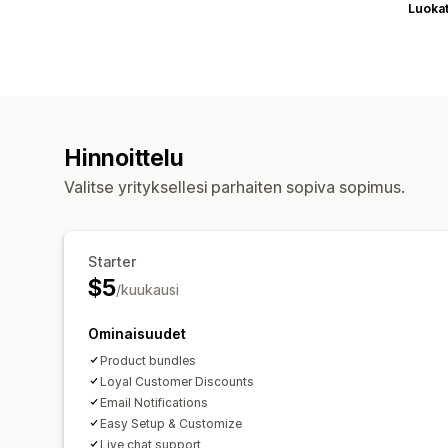
Luoka
Hinnoittelu
Valitse yrityksellesi parhaiten sopiva sopimus.
Starter
$5
/kuukausi
Ominaisuudet
Product bundles
Loyal Customer Discounts
Email Notifications
Easy Setup & Customize
Live chat support