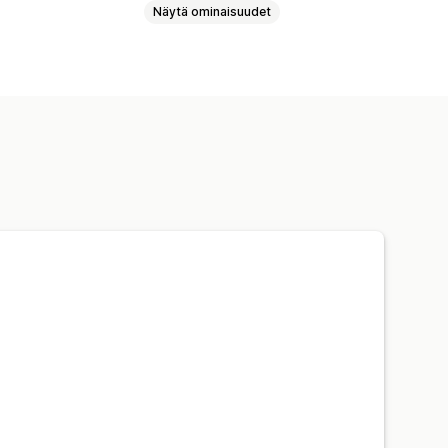
Näytä ominaisuudet
nnukset
Joukkoalennukset
t
nen
Raportointi
Analytiikka