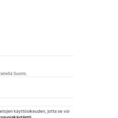
ielellä Suomi.
etojen käyttöoikeuden, jotta se voi
tosuojakäytäntö
.