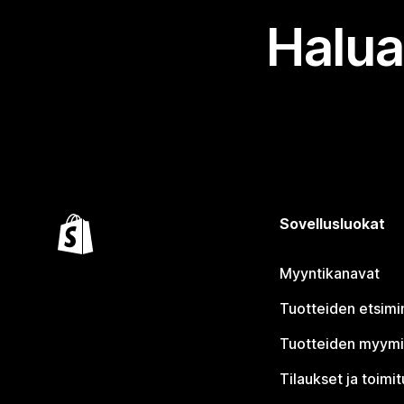
Halua
Sovellusluokat
Myyntikanavat
Tuotteiden etsimi
Tuotteiden myym
Tilaukset ja toimi