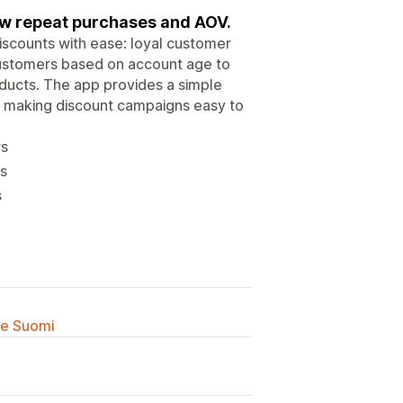
ow repeat purchases and AOV.
iscounts with ease: loyal customer
ustomers based on account age to
oducts. The app provides a simple
, making discount campaigns easy to
rs
ts
s
lle Suomi