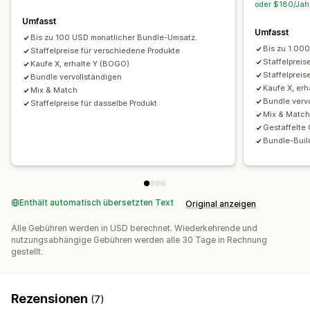
oder $180/Jahr
Die Preise kannst du festlegen
Umfasst
Umfasst
Feste Preisgestaltung
Preisstaffelung
Bis zu 100 USD monatlicher Bundle-Umsatz.
Bis zu 1.00
Mengenstaffelungen
Staffelpreise für verschiedene Produkte
Rabatte
Mengenrabatte
Staffelpreis
Kaufe X, erhalte Y (BOGO)
Prozentuale Rabatte
Warenkorbrabatte
Staffelpreis
Bundle vervollständigen
Kostenloser Versand
BOGO
Dynamische Preise
Kaufe X, er
Mix & Match
Bundle verv
Staffelpreise für dasselbe Produkt
Mix & Matc
Gestaffelte
Bundle-Buil
Enthält automatisch übersetzten Text
Original anzeigen
Alle Gebühren werden in USD berechnet. Wiederkehrende und
nutzungsabhängige Gebühren werden alle 30 Tage in Rechnung
gestellt.
Rezensionen
(7)