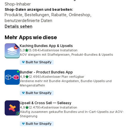
Shop-Inhaber
Shop-Daten anzeigen und bearbeiten:
Produkte, Bestellungen, Rabatte, Onlineshop,
benutzerdefinierte Daten
Details sehen
Mehr Apps wie diese
Kaching Bundles App & Upsells
von 5 Sternen
5,0
(5.084)
•
Kostenlose Installation
5084 Rezensionen insgesamt
AOV steigern mit Staffelpreisen, Produkt-Bundles & Upsells
Built for Shopify
Bundler ‑ Product Bundles App
von 5 Sternen
4,9
(2.496)
•
Kostenloser Plan verfügbar
2496 Rezensionen insgesamt
Verdiene mehr mit Bundle-Angeboten, Bundle-Upsells und
Mengenstaffeln
Built for Shopify
Upsell & Cross Sell — Selleasy
von 5 Sternen
4,9
(2.479)
•
Kostenlose Installation
2479 Rezensionen insgesamt
Häufig zusammen gekaufte Bundles und In-Cart-Upsells zur AOV-
Steigerung
Built for Shopify