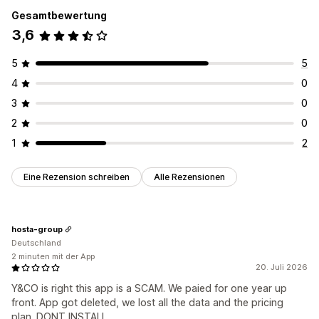
Gesamtbewertung
3,6
5
5
4
0
3
0
2
0
1
2
Eine Rezension schreiben
Alle Rezensionen
hosta-group
Deutschland
2 minuten mit der App
20. Juli 2026
Y&CO is right this app is a SCAM. We paied for one year up
front. App got deleted, we lost all the data and the pricing
plan. DONT INSTALL