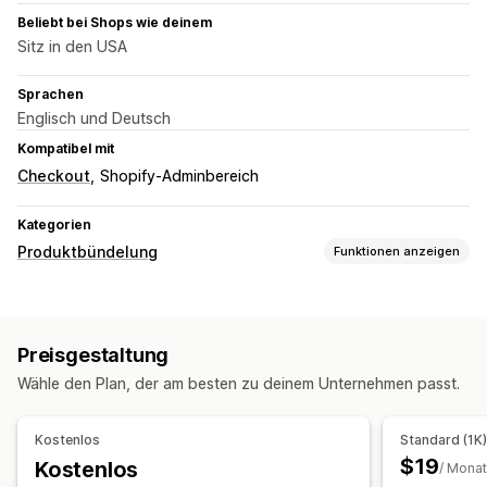
Beliebt bei Shops wie deinem
Sitz in den USA
Sprachen
Englisch und Deutsch
Kompatibel mit
Checkout
Shopify-Adminbereich
Kategorien
Produktbündelung
Funktionen anzeigen
Bundle-Typen
Feste Bundles
Mix-and-Match-Bundles
Preisgestaltung
Varianten-Bundles
Zusammenstellen einer Box
Wähle den Plan, der am besten zu deinem Unternehmen passt.
Probepackungen
Upselling-Bundles
Cross-Selling-Bundles
Häufig zusammen gekauft
Kostenlos
Standard (1K
Ähnliche Produkte
Physische Produkte
$19
Kostenlos
/ Monat
Individuelle Bundles