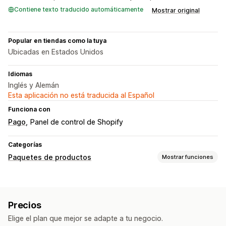
Contiene texto traducido automáticamente
Mostrar original
Popular en tiendas como la tuya
Ubicadas en Estados Unidos
Idiomas
Inglés y Alemán
Esta aplicación no está traducida al Español
Funciona con
Pago
Panel de control de Shopify
Categorías
Paquetes de productos
Mostrar funciones
Tipos de paquetes
Paquetes fijos
Paquetes combinados
Precios
Paquetes de variantes
Crea una caja
Elige el plan que mejor se adapte a tu negocio.
Paquetes de muestras
Paquetes de venta adicional