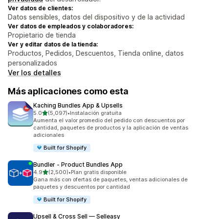
Ver datos de clientes:
Datos sensibles, datos del dispositivo y de la actividad
Ver datos de empleados y colaboradores:
Propietario de tienda
Ver y editar datos de la tienda:
Productos, Pedidos, Descuentos, Tienda online, datos
personalizados
Ver los detalles
Más aplicaciones como esta
Kaching Bundles App & Upsells
de 5 estrellas
5.0
(5,097)
•
Instalación gratuita
5097 reseñas en total
Aumenta el valor promedio del pedido con descuentos por
cantidad, paquetes de productos y la aplicación de ventas
adicionales
Built for Shopify
Bundler ‑ Product Bundles App
de 5 estrellas
4.9
(2,500)
•
Plan gratis disponible
2500 reseñas en total
Gana más con ofertas de paquetes, ventas adicionales de
paquetes y descuentos por cantidad
Built for Shopify
Upsell & Cross Sell — Selleasy