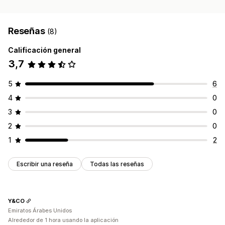
Reseñas
(8)
Calificación general
3,7
5
6
4
0
3
0
2
0
1
2
Escribir una reseña
Todas las reseñas
Y&CO
Emiratos Árabes Unidos
Alrededor de 1 hora usando la aplicación