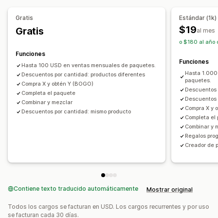
Paquetes de ventas cruzadas
Gratis
Estándar (1k)
Compras conjuntas frecuentes
Productos relacionados
$19
Gratis
al mes
Productos físicos
Paquetes personalizados
o $180 al año 
Precios que puedes fijar
Funciones
Funciones
Precios fijos
Precios por niveles
Descuentos por cantidad
Hasta 100 USD en ventas mensuales de paquetes.
Hasta 1.000
Descuentos
Descuentos por cantidad: productos diferentes
Descuentos por volumen
paquetes.
Compra X y obtén Y (BOGO)
Descuentos porcentuales
Descuentos en el carrito
Descuentos 
Completa el paquete
Descuentos 
Envío gratis
BOGO
Precios dinámicos
Combinar y mezclar
Compra X y 
Descuentos por cantidad: mismo producto
Completa el
Combinar y 
Regalos pro
Creador de 
Contiene texto traducido automáticamente
Mostrar original
Todos los cargos se facturan en USD. Los cargos recurrentes y por uso
se facturan cada 30 días.