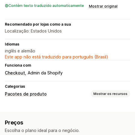
Contém texto traduzido automaticamente
Mostrar original
Recomendado por lojas como a sua
Localização: Estados Unidos
Idiomas
inglês e alemão
Este app não está traduzido para português (Brasil)
Funciona com
Checkout
Admin da Shopify
Categorias
Pacotes de produto
Mostrar os recursos
Tipos de pacotes
Pacotes fixos
Pacotes combinados
Pacotes variantes
Preços
Criar uma caixa
Pacotes de amostras
Pacotes de upsell
Escolha o plano ideal para o negócio.
Pacotes de cross-sell