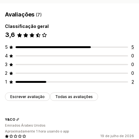
Avaliações
(7)
Classificação geral
3,6
5
5
4
0
3
0
2
0
1
2
Escrever avaliação
Todas as avaliações
Y&CO
Emirados Árabes Unidos
Aproximadamente 1 hora usando o app
19 de julho de 2026