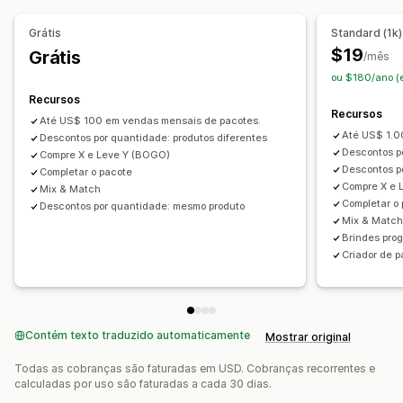
Produtos frequentemente comprados juntos
Grátis
Standard (1k)
Produtos relacionados
Produtos físicos
$19
Grátis
/mês
Pacotes personalizados
ou $180/ano (
Preços que você pode definir
Recursos
Recursos
Preços fixos
Preços por nível
Intervalos de quantidade
Até US$ 100 em vendas mensais de pacotes.
Até US$ 1.0
Descontos
Descontos por quantidade: produtos diferentes
Descontos por volume
Descontos p
Compre X e Leve Y (BOGO)
Descontos percentuais
Descontos de carrinho
Descontos po
Completar o pacote
Frete grátis
"Compre um e leve dois"
Preços dinâmicos
Compre X e 
Mix & Match
Completar o
Descontos por quantidade: mesmo produto
Mix & Matc
Brindes prog
Criador de 
Contém texto traduzido automaticamente
Mostrar original
Todas as cobranças são faturadas em USD. Cobranças recorrentes e
calculadas por uso são faturadas a cada 30 dias.