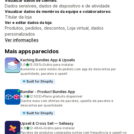
Visualizar dados de clientes:
Dados sensíveis, dados de dispositivo e de atividade
Visualizar dados de membros da equipe e colaboradores:
Titular da loja
Ver e editar dados da loja:
Produtos, pedidos, descontos, Loja virtual, dados
personalizados
Ver informações
Mais apps parecidos
Kaching Bundles App & Upsells
de 5 estrelas
5,0
(5.091)
•
Grátis para instalar
5091 avaliações ao todo
Aumente o valor médio do pedido com app de descontos por
quantidade, pacotes e upsell
Built for Shopify
Bundler ‑ Product Bundles App
de 5 estrelas
4,9
(2.502)
•
Plano gratuito disponível
2502 avaliações ao todo
Ganhe mais com ofertas de pacotes, upsells de pacotes e
descontos por quantidade
Built for Shopify
Upsell & Cross Sell — Selleasy
de 5 estrelas
4,9
(2.484)
•
Grátis para instalar
2484 avaliações ao todo
Pacotes de produtos comprados juntos com frequência e upsell no