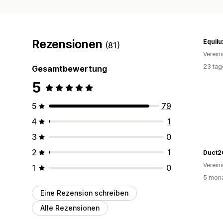
Rezensionen
Equilu
(81)
Verein
23 tag
Gesamtbewertung
5
5
79
4
1
3
0
2
1
Duct2
Verein
1
0
5 mona
Eine Rezension schreiben
Alle Rezensionen