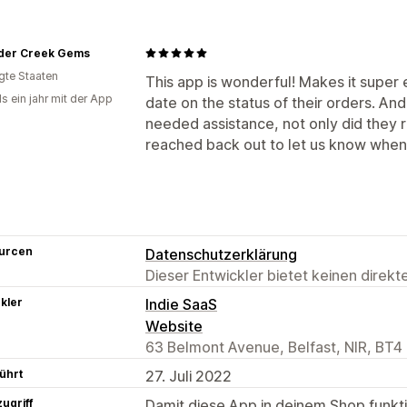
der Creek Gems
igte Staaten
This app is wonderful! Makes it super
s ein jahr mit der App
date on the status of their orders. 
needed assistance, not only did they 
reached back out to let us know when 
urcen
Datenschutzerklärung
Dieser Entwickler bietet keinen direk
kler
Indie SaaS
Website
63 Belmont Avenue, Belfast, NIR, BT4
ührt
27. Juli 2022
ugriff
Damit diese App in deinem Shop funktio