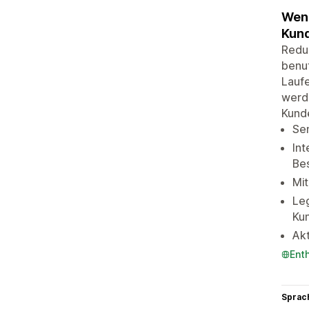
Wend
Kund
Reduz
benut
Laufe
werde
Kunde
Sen
Int
Bes
Mit
Leg
Ku
Akt
Ent
Sprac