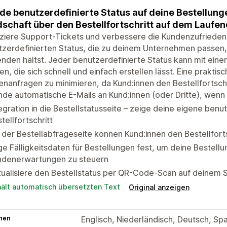
e benutzerdefinierte Status auf deine Bestellunge
schaft über den Bestellfortschritt auf dem Laufen
iere Support-Tickets und verbessere die Kundenzufriedenh
zerdefinierten Status, die zu deinem Unternehmen passen,
nden hältst. Jeder benutzerdefinierte Status kann mit eine
n, die sich schnell und einfach erstellen lässt. Eine praktis
nanfragen zu minimieren, da Kund:innen den Bestellfortsch
de automatische E-Mails an Kund:innen (oder Dritte), wenn 
egration in die Bestellstatusseite – zeige deine eigene benu
tellfortschritt
 der Bestellabfrageseite können Kund:innen den Bestellforts
e Fälligkeitsdaten für Bestellungen fest, um deine Bestell
ndenerwartungen zu steuern
ualisiere den Bestellstatus per QR-Code-Scan auf deinem
hält automatisch übersetzten Text
Original anzeigen
hen
Englisch, Niederländisch, Deutsch, Span