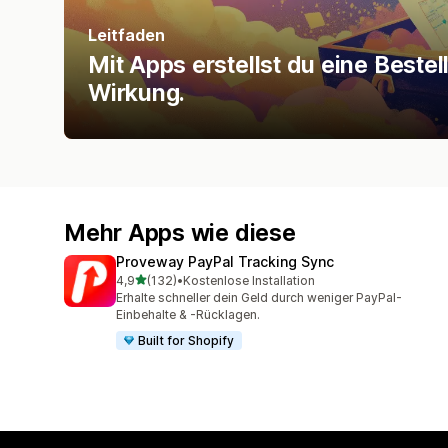
Leitfaden
Mit Apps erstellst du eine Bestel
Wirkung.
Mehr Apps wie diese
Proveway PayPal Tracking Sync
von 5 Sternen
4,9
(132)
•
Kostenlose Installation
132 Rezensionen insgesamt
Erhalte schneller dein Geld durch weniger PayPal-
Einbehalte & -Rücklagen.
Built for Shopify