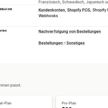
Französisch, Schwedisch, Japanisch un
ibel mit
Kundenkonten
Shopify POS
Shopify
Webhooks
orien
Nachverfolgung von Bestellungen
Tracking
Bestellungen – Sonstiges
Seite für die Bestellungssuche
Vorau
Benachrichtigungen
E-Mail
Benachrichtigungen in Echtzei
Benutzerdefinierte Benachrichtigung
hmen passt.
al-Plan
Pro-Plan