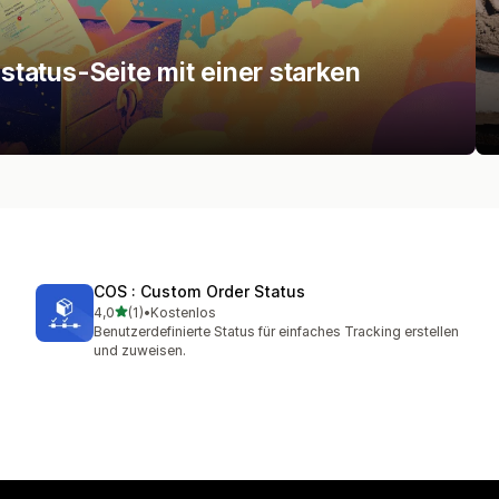
lstatus-Seite mit einer starken
COS : Custom Order Status
von 5 Sternen
4,0
(1)
•
Kostenlos
1 Rezensionen insgesamt
Benutzerdefinierte Status für einfaches Tracking erstellen
und zuweisen.