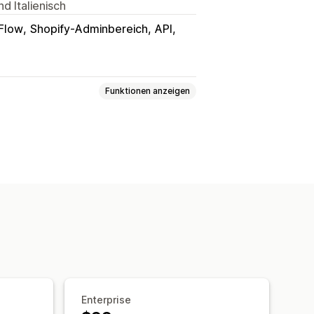
d Italienisch
 Flow
Shopify-Adminbereich
API
Funktionen anzeigen
ssichtliches Lieferdatum
API
t
en
Automatisierungen
Enterprise