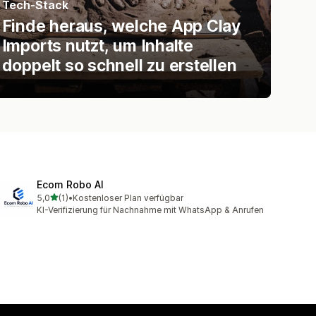
Tech-Stack
Finde heraus, welche App Clay
Imports nutzt, um Inhalte
doppelt so schnell zu erstellen
Ecom Robo AI
von 5 Sternen
5,0
(1)
•
Kostenloser Plan verfügbar
1 Rezensionen insgesamt
KI-Verifizierung für Nachnahme mit WhatsApp & Anrufen