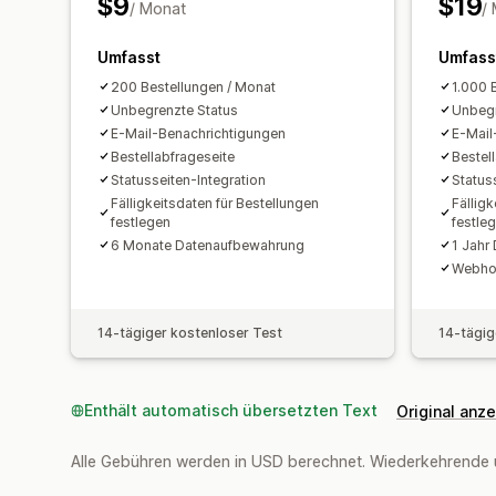
$9
$19
/ Monat
/
Umfasst
Umfass
200 Bestellungen / Monat
1.000 
Unbegrenzte Status
Unbegr
E-Mail-Benachrichtigungen
E-Mail
Bestellabfrageseite
Bestel
Statusseiten-Integration
Status
Fälligkeitsdaten für Bestellungen
Fälligk
festlegen
festle
6 Monate Datenaufbewahrung
1 Jahr
Webho
14-tägiger kostenloser Test
14-tägig
Enthält automatisch übersetzten Text
Original anz
Alle Gebühren werden in USD berechnet. Wiederkehrende 