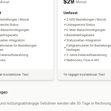
$29
 Monat
/ Monat
t
Umfasst
Bestellungen / Monat
2.000 Bestellungen / Monat
enzte Status
Unbegrenzte Status
-Benachrichtigungen
E-Mail-Benachrichtigungen
labfrageseite
Bestellabfrageseite
seiten-Integration
Statusseiten-Integration
eitsdaten für Bestellungen
Fälligkeitsdaten für Bestellung
gen
festlegen
 Datenaufbewahrung
2 Jahre Datenaufbewahrung
oks
Webhooks, Flow & API
er kostenloser Test
14-tägiger kostenloser Test
eigen
und nutzungsabhängige Gebühren werden alle 30 Tage in Rechnung 