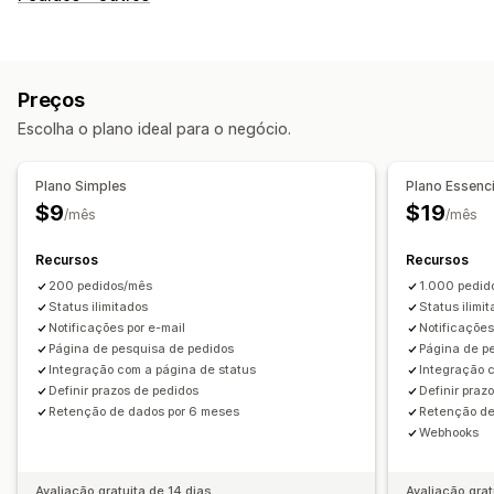
Página de pesquisa de pedidos
Data de entrega estimada
API
Notificações
Preços
E-mail
Notificações em tempo real
Escolha o plano ideal para o negócio.
Notificações personalizadas
Automações
Plano Simples
Plano Essenci
$9
$19
/mês
/mês
Recursos
Recursos
200 pedidos/mês
1.000 pedid
Status ilimitados
Status ilimi
Notificações por e-mail
Notificações
Página de pesquisa de pedidos
Página de p
Integração com a página de status
Integração 
Definir prazos de pedidos
Definir praz
Retenção de dados por 6 meses
Retenção de
Webhooks
Avaliação gratuita de 14 dias
Avaliação grat