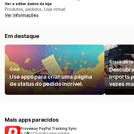
Ver e editar dados da loja:
Produtos, pedidos, Loja virtual
Ver informações
Em destaque
Stack de te
Guia
Descubra
Use apps para criar uma página
Imports p
de status do pedido incrível.
vezes ma
Mais apps parecidos
Proveway PayPal Tracking Sync
de 5 estrelas
4,9
(131)
•
Grátis para instalar