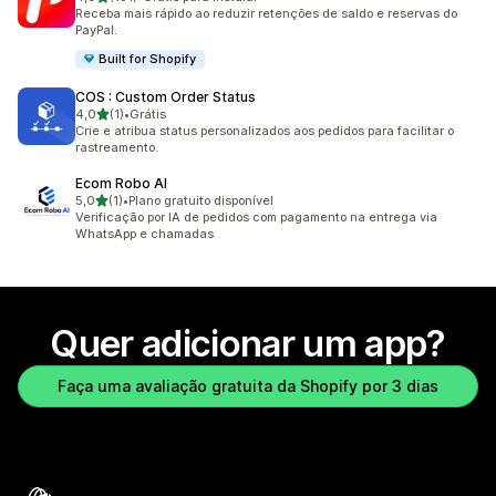
131 avaliações ao todo
Receba mais rápido ao reduzir retenções de saldo e reservas do
PayPal.
Built for Shopify
COS : Custom Order Status
de 5 estrelas
4,0
(1)
•
Grátis
1 avaliações ao todo
Crie e atribua status personalizados aos pedidos para facilitar o
rastreamento.
Ecom Robo AI
de 5 estrelas
5,0
(1)
•
Plano gratuito disponível
1 avaliações ao todo
Verificação por IA de pedidos com pagamento na entrega via
WhatsApp e chamadas
Quer adicionar um app?
Faça uma avaliação gratuita da Shopify por 3 dias