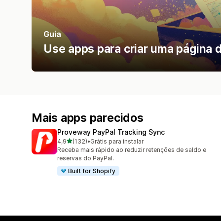
Guia
Use apps para criar uma página d
Mais apps parecidos
Proveway PayPal Tracking Sync
de 5 estrelas
4,9
(132)
•
Grátis para instalar
132 avaliações ao todo
Receba mais rápido ao reduzir retenções de saldo e
reservas do PayPal.
Built for Shopify