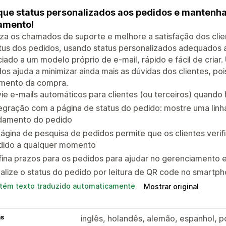
que status personalizados aos pedidos e mantenha
amento!
a os chamados de suporte e melhore a satisfação dos clie
tus dos pedidos, usando status personalizados adequados 
iado a um modelo próprio de e-mail, rápido e fácil de criar
os ajuda a minimizar ainda mais as dúvidas dos clientes, 
mento da compra.
ie e-mails automáticos para clientes (ou terceiros) quand
egração com a página de status do pedido: mostre uma lin
damento do pedido
ágina de pesquisa de pedidos permite que os clientes ver
dido a qualquer momento
ina prazos para os pedidos para ajudar no gerenciamento e 
alize o status do pedido por leitura de QR code no smartp
tém texto traduzido automaticamente
Mostrar original
as
inglês, holandês, alemão, espanhol, po