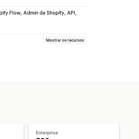
pify Flow
Admin da Shopify
API
Mostrar os recursos
 de entrega estimada
API
otificações personalizadas
Enterprise