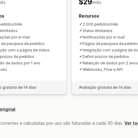
$29
mês
/mês
os
Recursos
pedidos/mês
2.000 pedidos/mês
ilimitados
Status ilimitados
cações por e-mail
Notificações por e-mail
 de pesquisa de pedidos
Página de pesquisa de pedido
ação com a página de status
Integração com a página de st
r prazos de pedidos
Definir prazos de pedidos
ão de dados por 1 ano
Retenção de dados por 2 anos
oks
Webhooks, Flow e API
o gratuita de 14 dias
Avaliação gratuita de 14 dias
original
rrentes e calculadas por uso são faturadas a cada 30 dias.
Ver t