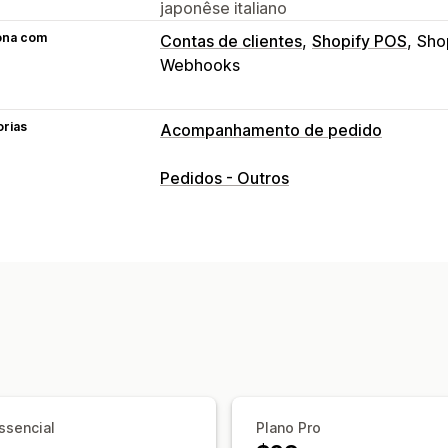
japonêse italiano
ona com
Contas de clientes
Shopify POS
Sho
Webhooks
orias
Acompanhamento de pedido
Acompanhamento
Pedidos - Outros
Página de pesquisa de pedidos
Data
Notificações
E-mail
Notificações em tempo real
N
Automações
ssencial
Plano Pro