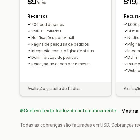
$9
$19
/mês
/
Recursos
Recurs
200 pedidos/mês
1.000 
Status ilimitados
Status 
Notificações por e-mail
Notifi
Página de pesquisa de pedidos
Página
Integração com a página de status
Integr
Definir prazos de pedidos
Defini
Retenção de dados por 6 meses
Retenç
Webho
Avaliação gratuita de 14 dias
Avaliaçã
Contém texto traduzido automaticamente
Mostrar 
Todas as cobranças são faturadas em USD. Cobranças reco