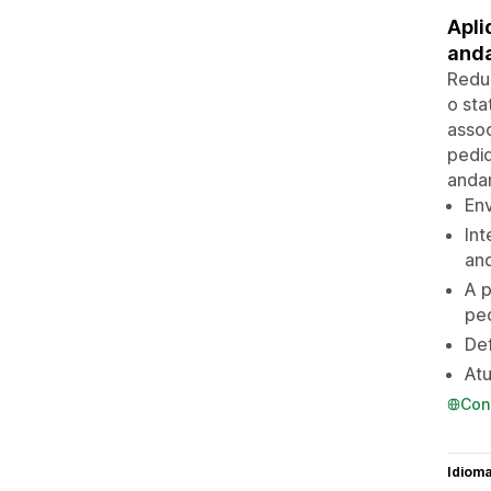
Apli
and
Reduz
o sta
assoc
pedid
anda
Env
Int
an
A p
pe
Def
Atu
Con
Idiom