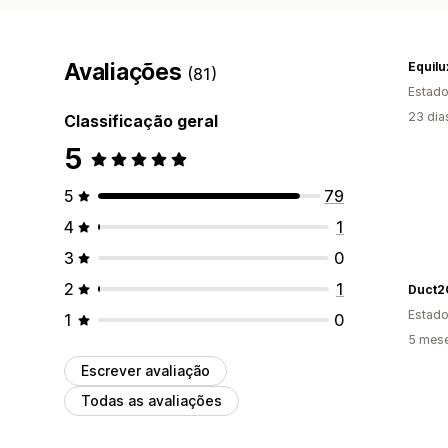
Avaliações
Equilu
(81)
Estado
23 dia
Classificação geral
5
5
79
4
1
3
0
2
1
Duct2
Estado
1
0
5 mes
Escrever avaliação
Todas as avaliações