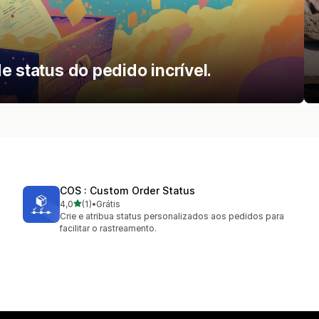
e status do pedido incrível.
COS : Custom Order Status
de 5 estrelas
4,0
(1)
•
Grátis
1 avaliações ao todo
Crie e atribua status personalizados aos pedidos para
facilitar o rastreamento.