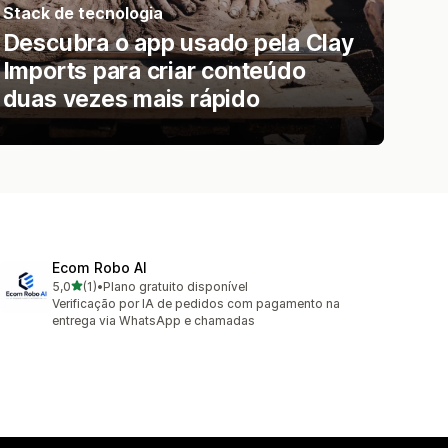
Stack de tecnologia
Descubra o app usado pela Clay
Imports para criar conteúdo
duas vezes mais rápido
Ecom Robo AI
de 5 estrelas
5,0
(1)
•
Plano gratuito disponível
1 avaliações ao todo
Verificação por IA de pedidos com pagamento na
entrega via WhatsApp e chamadas