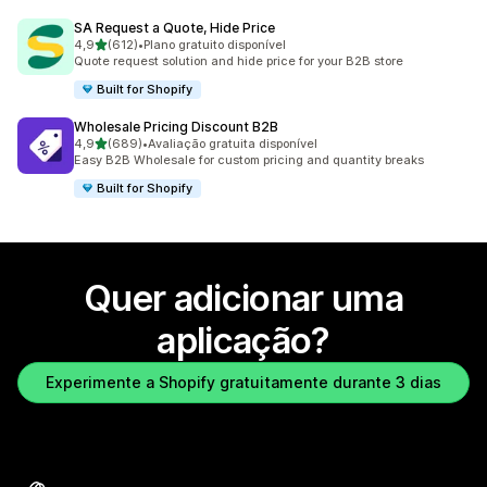
SA Request a Quote, Hide Price
de 5 estrelas
4,9
(612)
•
Plano gratuito disponível
612 total de avaliações
Quote request solution and hide price for your B2B store
Built for Shopify
Wholesale Pricing Discount B2B
de 5 estrelas
4,9
(689)
•
Avaliação gratuita disponível
689 total de avaliações
Easy B2B Wholesale for custom pricing and quantity breaks
Built for Shopify
Quer adicionar uma
aplicação?
Experimente a Shopify gratuitamente durante 3 dias