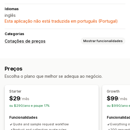
Idiomas
inglês
Esta aplicação não está traduzida em português (Portugal)
Categorias
Cotações de preços
Mostrar funcionalidades
Regras de preços
Ocultar preço
Início de sessão por preço
Preços
Mostrar e ocultar
Escolha o plano que melhor se adequa ao negócio.
Personalização
Apresentação personalizada
Botões
Starter
Growth
Formulário de orçamento
$29
$99
/ mês
/ mês
ou $290/ano e poupe 17%
ou $990/ano e
Notificações
Alertas de administrador
Funcionalidades
Funcionalida
Respostas automáticas por e-mail
Modelos de e-mail
Quote and sample request workflow
Everything i
Product and collection quote rules
200 request