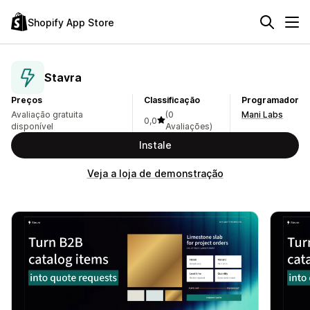
Shopify App Store
Stavra
Preços
Classificação
Programador
Avaliação gratuita
(0
Mani Labs
0,0
disponível
Avaliações)
Instale
Veja a loja de demonstração