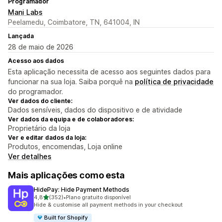
Programador
Mani Labs
Peelamedu, Coimbatore, TN, 641004, IN
Lançada
28 de maio de 2026
Acesso aos dados
Esta aplicação necessita de acesso aos seguintes dados para
funcionar na sua loja. Saiba porquê na
política de privacidade
do programador.
Ver dados do cliente:
Dados sensíveis, dados do dispositivo e de atividade
Ver dados da equipa e de colaboradores:
Proprietário da loja
Ver e editar dados da loja:
Produtos, encomendas, Loja online
Ver detalhes
Mais aplicações como esta
HidePay: Hide Payment Methods
de 5 estrelas
4,8
(352)
•
Plano gratuito disponível
352 total de avaliações
Hide & customise all payment methods in your checkout
Built for Shopify