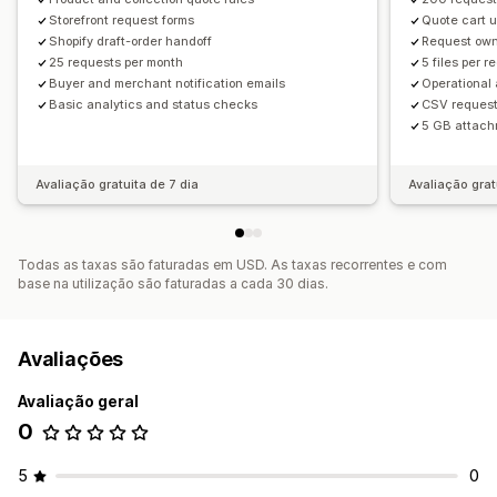
Storefront request forms
Quote cart u
Shopify draft-order handoff
Request own
25 requests per month
5 files per 
Buyer and merchant notification emails
Operational 
Basic analytics and status checks
CSV request
5 GB attach
Avaliação gratuita de 7 dia
Avaliação grat
Todas as taxas são faturadas em USD. As taxas recorrentes e com
base na utilização são faturadas a cada 30 dias.
Avaliações
Avaliação geral
0
5
0