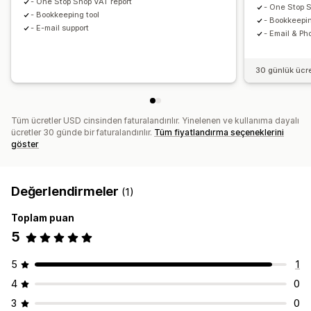
- One Stop Shop VAT report
- One Stop S
- Bookkeeping tool
- Bookkeepin
- E-mail support
- Email & Ph
30 günlük ücr
Tüm ücretler USD cinsinden faturalandırılır. Yinelenen ve kullanıma dayalı
ücretler 30 günde bir faturalandırılır.
Tüm fiyatlandırma seçeneklerini
göster
Değerlendirmeler
(1)
Toplam puan
5
5
1
4
0
3
0