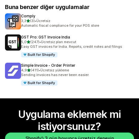
Buna benzer diğer uygulamalar
Comply
5 yıldız üzerinden
3,3
(3)
•
Ücretsiz
toplam 3 değerlendirme
Automatic fiscal compliance for your POS store
GST Pro: GST Invoice India
5 yıldız üzerinden
5,0
(247)
•
Ücretsiz plan mevcut
toplam 247 değerlendirme
Easy GST invoices for India. Reports, credit notes and filings
Built for Shopify
Simple Invoice ‑ Order Printer
5 yıldız üzerinden
4,9
(411)
•
Ücretsiz yükleme
toplam 411 değerlendirme
Sending invoices has never been easier.
Built for Shopify
Uygulama eklemek mi
istiyorsunuz?
Shopify'ı 3 gün boyunca ücretsiz deneyin