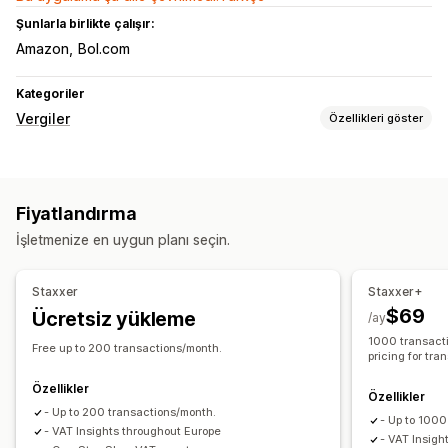
Şunlarla birlikte çalışır:
Amazon
Bol.com
Kategoriler
Vergiler
Özellikleri göster
Borç takibi
Borç hesaplama
Eşik takibi
KDV faturaları
Fiyatlandırma
Vergi hesaplama
İşletmenize en uygun planı seçin.
Vergi oranları
Oran yönetimi
Çoklu para birimi
Kayıt
Staxxer
Staxxer+
$69
Ücretsiz yükleme
Vergi kaydı
Vergi numarası doğrulama
IOSS ve OSS (AB)
/ay
1000 transact
AB (KDV)
Free up to 200 transactions/month.
pricing for tr
Raporlama ve dosyalama
Özellikler
Özellikler
Uyumluluk raporlama
Eyaletler arası vergi beyanı
- Up to 200 transactions/month.
- Up to 1000
- VAT Insights throughout Europe
Yerel vergi beyannameleri
Dışa veri aktarma
- VAT Insight