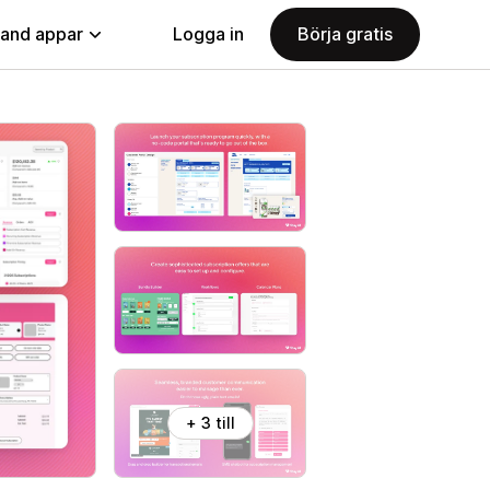
land appar
Logga in
Börja gratis
+ 3 till