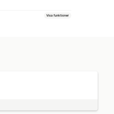
Visa funktioner
r
Påfyllningsprenumerationer
ap
Tjänster
Produktpaket
ter
Anpassade prenumerationer
a och spara
Fasta priser
 extrafunktioner)
Provperioder
sk prissättning