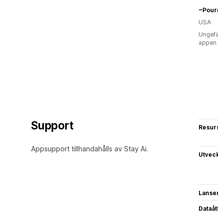
~Pour
USA
Ungefä
appen
Support
Resur
Appsupport tillhandahålls av Stay Ai.
Utvec
Lanse
Dataå