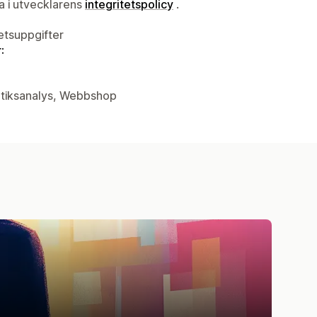
ta i utvecklarens
integritetspolicy
.
tetsuppgifter
:
butiksanalys, Webbshop