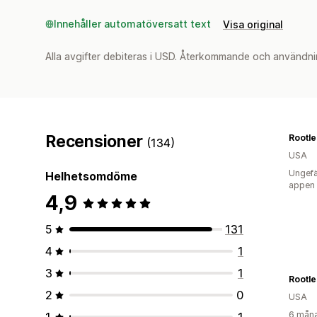
Innehåller automatöversatt text
Visa original
Alla avgifter debiteras i USD. Återkommande och användni
Recensioner
Rootle
(134)
USA
Ungefä
Helhetsomdöme
appen
4,9
5
131
4
1
3
1
2
0
USA
6 måna
1
1