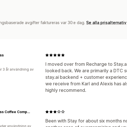
ngsbaserade avgifter faktureras var 30:e dag.
Se alla prisalternativ
ss
I moved over from Recharge to Stay.a
r 3 år användning av
looked back. We are primarily a DTC s
stay.ai backend + customer experienc
we receive from Karl and Alexis has al
highly recommend.
Rootless Coffee Company
Been with Stay for about six months no
der användning av