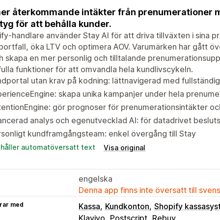
er återkommande intäkter från prenumerationer 
tyg för att behålla kunder.
fy-handlare använder Stay AI för att driva tillväxten i sin
ortfall, öka LTV och optimera AOV. Varumärken har gått över t
h skapa en mer personlig och tilltalande prenumerationsupp
fulla funktioner för att omvandla hela kundlivscykeln.
dportal utan krav på kodning: lättnavigerad med fullständi
perienceEngine: skapa unika kampanjer under hela prenume
entionEngine: gör prognoser för prenumerationsintäkter och
ncerad analys och egenutvecklad AI: för datadrivet beslut
sonligt kundframgångsteam: enkel övergång till Stay
ehåller automatöversatt text
Visa original
engelska
Denna app finns inte översatt till sven
rar med
Kassa
Kundkonton
Shopify kassasy
Klaviyo
Postscript
Rebuy