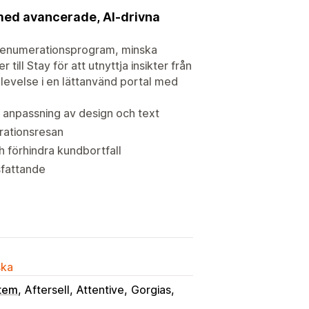
med avancerade, AI-drivna
a prenumerationsprogram, minska
ill Stay för att utnyttja insikter från
levelse i en lättanvänd portal med
g anpassning av design och text
rationsresan
 förhindra kundbortfall
sfattande
ska
stem
Aftersell
Attentive
Gorgias