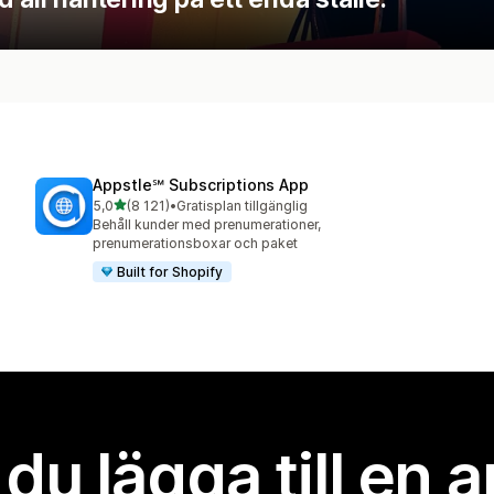
Appstle℠ Subscriptions App
av 5 stjärnor
5,0
(8 121)
•
Gratisplan tillgänglig
8121 recensioner totalt
Behåll kunder med prenumerationer,
prenumerationsboxar och paket
Built for Shopify
l du lägga till en 