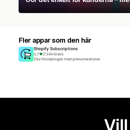
Fler appar som den här
Shopify Subscriptions
av 5 stjärnor
3,7
(734)
•
Gratis
734 recensioner totalt
Öka försäljningen med prenumerationer
Vil