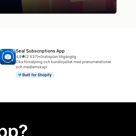
Seal Subscriptions App
av 5 stjärnor
4,9
(2 937)
•
Gratisplan tillgänglig
2937 recensioner totalt
Öka försäljning och kundlojalitet med prenumerationer
och medlemskap!
Built for Shopify
app?