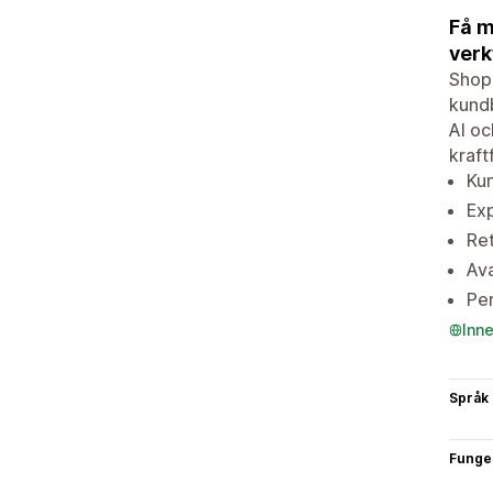
Få m
verk
Shopi
kundb
AI oc
kraft
Kun
Ex
Ret
Ava
Per
Inn
Språk
Funge