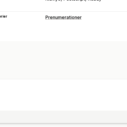
rier
Prenumerationer
Prenumerationstyper
Prenumerationer på utvalda produkte
Åtkomstprenumerationer
Medlemsk
Prenumerationslådor
Fysiska produk
Priser som du kan ange
Återkommande betalning
Prenumerer
Kvantitetsbaserade priser
Freemium (gratis bastjänst, betala för
Pris justerat efter användning
Dynami
Anpassad prissättning