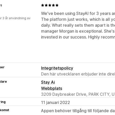
ri
We've been using StayAI for 3 years a
r 3 år användning av
The platform just works, which is all 
daily. What really sets them apart is 
manager Morgan is exceptional. She's 
invested in our success. Highly reco
ser
Integritetspolicy
Den här utvecklaren erbjuder inte dir
klare
Stay Ai
Webbplats
3209 Daybreaker Drive, PARK CITY, U
ring
11 januari 2022
tkomst
Appen behöver tillgång till följande d