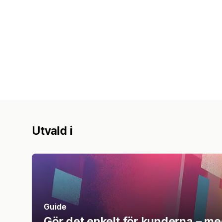
Utvald i
Guide
Gör det enkelt för kunderna – med