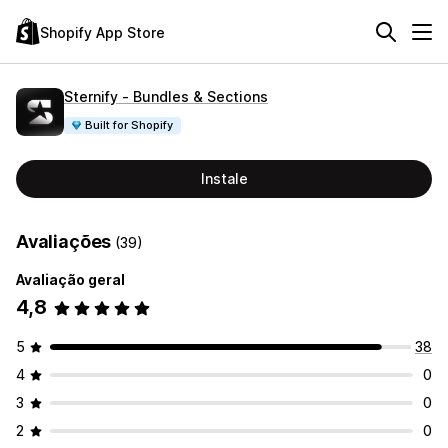
Shopify App Store
Sternify ‑ Bundles & Sections
Built for Shopify
Instale
Avaliações
(39)
Avaliação geral
4,8
5
38
4
0
3
0
2
0