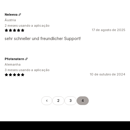
Neleeva
Áustria
2 meses usando a aplicação
17 de agosto de 2025
sehr schneller und freundlicher Support!
Pfotenstern
Alemanha
3 meses usando a aplicação
10 de outubro de 2024
2
3
4