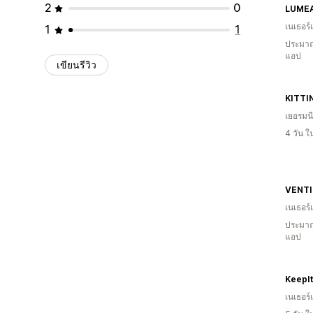
2
0
LUMEA
เนเธอร์
1
1
ประมาณ
แอป
เขียนรีวิว
KITTI
เยอรมนี
4 วัน 
VENTI
เนเธอร์
ประมาณ
แอป
KeepI
เนเธอร์