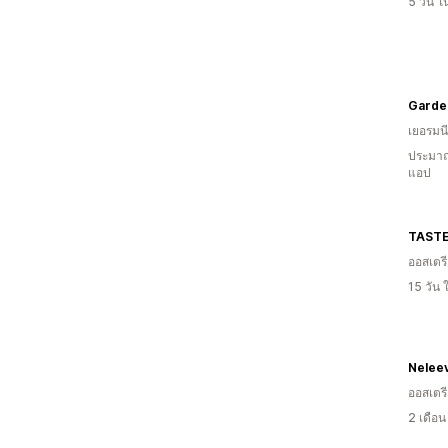
5 วัน 
Garde
เยอรมนี
ประมาณ
แอป
TAST
ออสเตร
15 วัน
Nelee
ออสเตร
2 เดือ