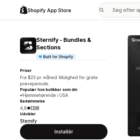
Shopify App Store
Galle
Sternify ‑ Bundles &
Sections
Built for Shopify
Priser
Fra $23 pr. måned. Mulighed for gratis
prøveperiode.
Populær hos butikker som din
Hjemmehørende i USA
Bedømmelse
4,8
(39)
Udvikler
Sternify
Installér