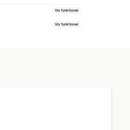
Vis funktioner
Vis funktioner
oer
Reels
Anmeldelser
er
Kollektioner
ulighed
Links til sociale medier
 stillede spørgsmål
s
Sider med indkøbskurv
der med karriere
poring
 anmeldelser
Sider med priser
ale sektioner
Tilpassede skrifttyper
ng til lokale forhold