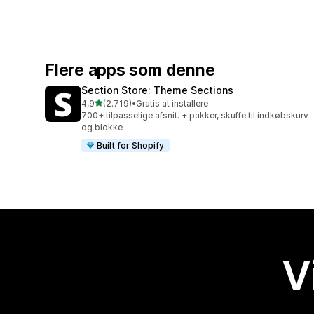
Flere apps som denne
Section Store: Theme Sections
ud af 5 stjerner
4,9
(2.719)
•
Gratis at installere
2719 anmeldelser i alt
700+ tilpasselige afsnit. + pakker, skuffe til indkøbskurv
og blokke
Built for Shopify
V