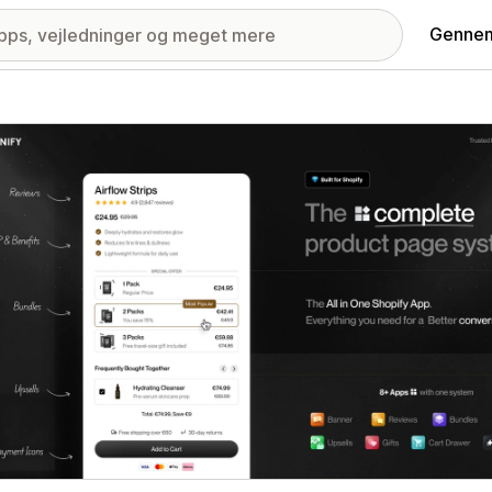
Gennem
ri med udvalgte billeder