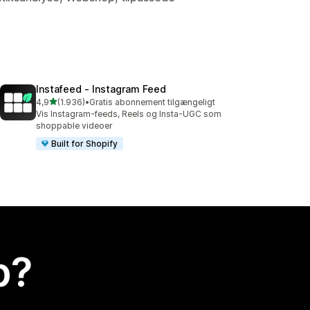
Instafeed ‑ Instagram Feed
ud af 5 stjerner
4,9
(1.936)
•
Gratis abonnement tilgængeligt
1936 anmeldelser i alt
Vis Instagram-feeds, Reels og Insta-UGC som
shoppable videoer
Built for Shopify
p?