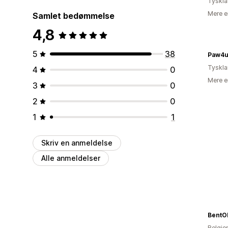
Tyskl
Mere e
Samlet bedømmelse
4,8
5
38
Paw4
Tyskl
4
0
Mere e
3
0
2
0
1
1
Skriv en anmeldelse
Alle anmeldelser
BentO
Belgie