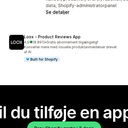
data, Shopify-administratorpanel
Se detaljer
Loox ‑ Product Reviews App
ud af 5 stjerner
4,9
(8.891)
•
Gratis abonnement tilgængeligt
8891 anmeldelser i alt
Konverter mere med visuelle produktanmeldelser drevet
af AI
Built for Shopify
il du tilføje en ap