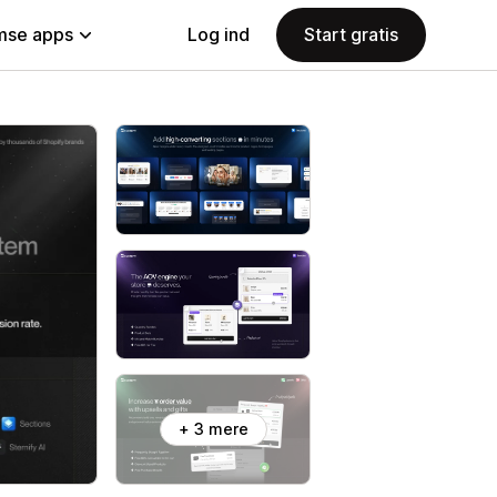
se apps
Log ind
Start gratis
+ 3 mere