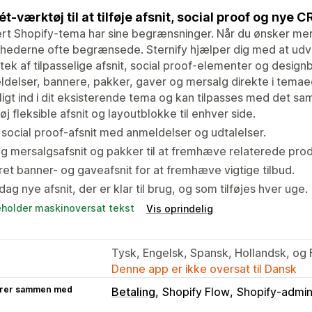
i ét-værktøj til at tilføje afsnit, social proof og nye
rt Shopify-tema har sine begrænsninger. Når du ønsker mere f
ghederne ofte begrænsede. Sternify hjælper dig med at ud
otek af tilpasselige afsnit, social proof-elementer og desi
delser, bannere, pakker, gaver og mersalg direkte i temae
ligt ind i dit eksisterende tema og kan tilpasses med det s
føj fleksible afsnit og layoutblokke til enhver side.
 social proof-afsnit med anmeldelser og udtalelser.
g mersalgsafsnit og pakker til at fremhæve relaterede prod
et banner- og gaveafsnit for at fremhæve vigtige tilbud.
ag nye afsnit, der er klar til brug, og som tilføjes hver uge.
eholder maskinoversat tekst
Vis oprindelig
Tysk, Engelsk, Spansk, Hollandsk, og 
Denne app er ikke oversat til Dansk
rer sammen med
Betaling
Shopify Flow
Shopify-admin