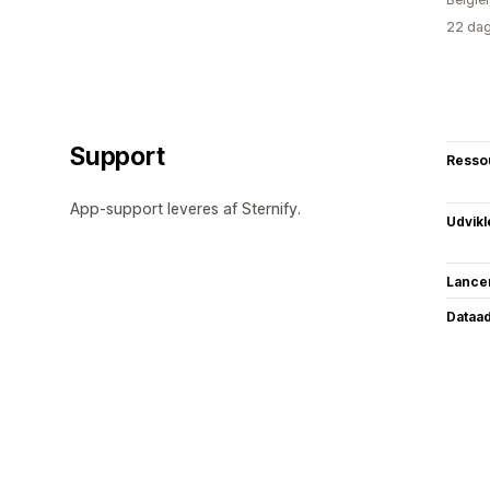
22 dag
Support
Resso
App-support leveres af Sternify.
Udvikl
Lance
Dataa