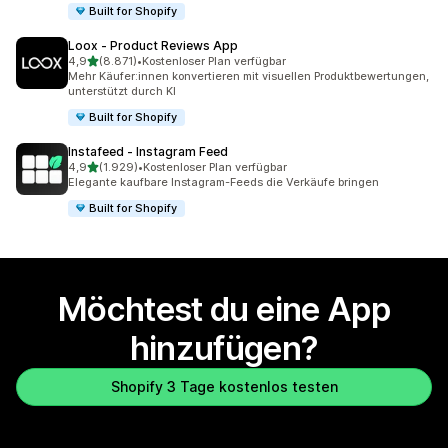
Built for Shopify
Loox ‑ Product Reviews App
von 5 Sternen
4,9
(8.871)
•
Kostenloser Plan verfügbar
8871 Rezensionen insgesamt
Mehr Käufer:innen konvertieren mit visuellen Produktbewertungen,
unterstützt durch KI
Built for Shopify
Instafeed ‑ Instagram Feed
von 5 Sternen
4,9
(1.929)
•
Kostenloser Plan verfügbar
1929 Rezensionen insgesamt
Elegante kaufbare Instagram-Feeds die Verkäufe bringen
Built for Shopify
Möchtest du eine App
hinzufügen?
Shopify 3 Tage kostenlos testen