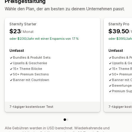
Preisgestaltung
Erscheint-demnächst-Seiten
Blogs
FAQs
Social-Media-Links
Wähle den Plan, der am besten zu deinem Unternehmen passt.
Help Center-Seiten
Über uns-Seiten
Warenkorbseiten
Danke-Seiten
Fußzeilen
404-Seiten
Karriereseiten
Analysen
Sternify Starter
Sternify Pro
Rechtsseiten
Seite "Rezensionen"
Engagement-Tracking
Conversion-Tracking
$23
$39.50
/ Monat
/
Preisgestaltungsseiten
Theme-Abschnitte
oder $230/Jahr mit einer Ersparnis von 17 %
oder $395/Jahr
Seiten verwalten
Umfasst
Umfasst
Editor-Tool
Elemente
Globale Abschnitte
Bundles & Produkt Sets
Bundles & P
Benutzerdefinierte Schriftarten
Individueller Code
Upsells & Geschenke
Upsells & G
Snippets
Lokalisierung
Responsivität für Mobilgeräte
15+ Theme Blöcke
15+ Theme 
Langsames Laden
50+ Premium Sections
50+ Premium
Banner mit Countdown
Banner mit
Bewertunge
Premium Sup
7-tägiger kostenloser Test
7-tägiger kos
Alle Gebühren werden in USD berechnet. Wiederkehrende und