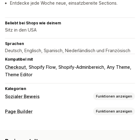
Entdecke jede Woche neue, einsatzbereite Sections.
Beliebt bei Shops wie deinem
Sitz in den USA
Sprachen
Deutsch, Englisch, Spanisch, Niederländisch und Französisch
Kompatibel mit
Checkout
Shopify Flow
Shopify-Adminbereich
Any Theme
Theme Editor
Kategorien
Sozialer Beweis
Funktionen anzeigen
Inhaltsarten
Page Builder
Funktionen anzeigen
UGC
Fotos
Videos
Reels
Rezensionen
Seitentypen
Anzeigeoptionen
Landing Pages
Startseiten
Produktseiten
Kollektionen
Anzahl der Rezensionen
Shoppable Feeds