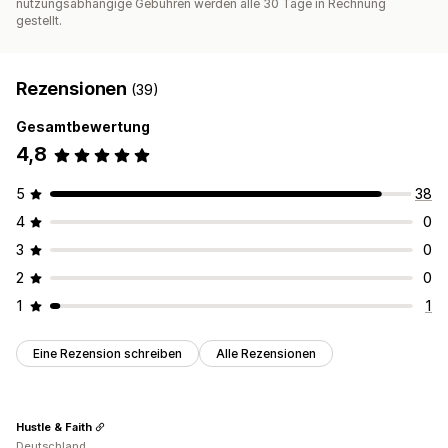
nutzungsabhängige Gebühren werden alle 30 Tage in Rechnung
gestellt.
Rezensionen
(39)
Gesamtbewertung
4,8
5
38
4
0
3
0
2
0
1
1
Eine Rezension schreiben
Alle Rezensionen
Hustle & Faith
Deutschland