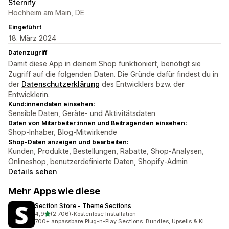
Sternify
Hochheim am Main, DE
Eingeführt
18. März 2024
Datenzugriff
Damit diese App in deinem Shop funktioniert, benötigt sie
Zugriff auf die folgenden Daten. Die Gründe dafür findest du in
der
Datenschutzerklärung
des Entwicklers bzw. der
Entwicklerin.
Kund:innendaten einsehen:
Sensible Daten, Geräte- und Aktivitätsdaten
Daten von Mitarbeiter:innen und Beitragenden einsehen:
Shop-Inhaber, Blog-Mitwirkende
Shop-Daten anzeigen und bearbeiten:
Kunden, Produkte, Bestellungen, Rabatte, Shop-Analysen,
Onlineshop, benutzerdefinierte Daten, Shopify-Admin
Details sehen
Mehr Apps wie diese
Section Store ‑ Theme Sections
von 5 Sternen
4,9
(2.706)
•
Kostenlose Installation
2706 Rezensionen insgesamt
700+ anpassbare Plug-n-Play Sections. Bundles, Upsells & KI