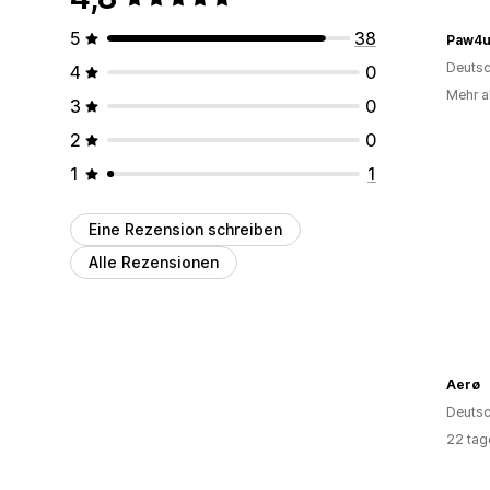
5
38
Paw4
Deutsc
4
0
Mehr al
3
0
2
0
1
1
Eine Rezension schreiben
Alle Rezensionen
Aerø
Deutsc
22 tag