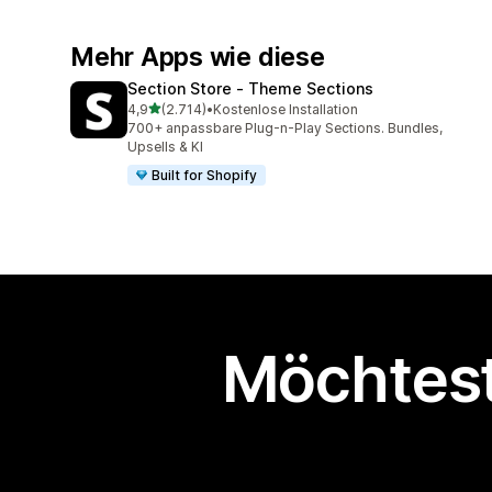
Mehr Apps wie diese
Section Store ‑ Theme Sections
von 5 Sternen
4,9
(2.714)
•
Kostenlose Installation
2714 Rezensionen insgesamt
700+ anpassbare Plug-n-Play Sections. Bundles,
Upsells & KI
Built for Shopify
Möchtest