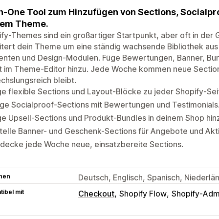
in-One Tool zum Hinzufügen von Sections, Socialp
nem Theme.
fy-Themes sind ein großartiger Startpunkt, aber oft in der 
tert dein Theme um eine ständig wachsende Bibliothek aus
enten und Design-Modulen. Füge Bewertungen, Banner, Bun
t im Theme-Editor hinzu. Jede Woche kommen neue Sections
hslungsreich bleibt.
e flexible Sections und Layout-Blöcke zu jeder Shopify-Sei
ge Socialproof-Sections mit Bewertungen und Testimonials
e Upsell-Sections und Produkt-Bundles in deinem Shop hin
telle Banner- und Geschenk-Sections für Angebote und Akt
decke jede Woche neue, einsatzbereite Sections.
hen
Deutsch, Englisch, Spanisch, Niederlä
ibel mit
Checkout
Shopify Flow
Shopify-Adm