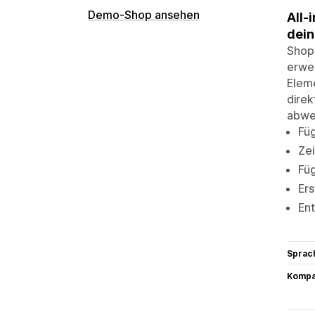
Demo-Shop ansehen
All-
dei
Shopi
erwei
Elem
direk
abwec
Füg
Zei
Füg
Ers
Ent
Sprac
Kompat