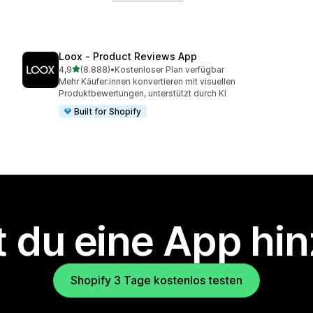
Loox ‑ Product Reviews App
von 5 Sternen
4,9
(8.888)
•
Kostenloser Plan verfügbar
8888 Rezensionen insgesamt
Mehr Käufer:innen konvertieren mit visuellen
Produktbewertungen, unterstützt durch KI
Built for Shopify
 du eine App hi
Shopify 3 Tage kostenlos testen