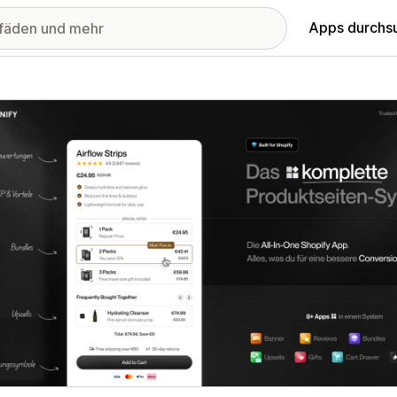
Apps durchs
stellte Bildergalerie