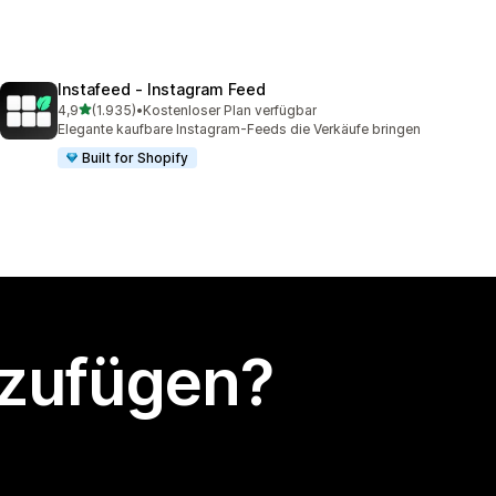
Instafeed ‑ Instagram Feed
von 5 Sternen
4,9
(1.935)
•
Kostenloser Plan verfügbar
1935 Rezensionen insgesamt
Elegante kaufbare Instagram-Feeds die Verkäufe bringen
Built for Shopify
nzufügen?