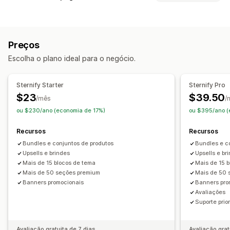
UGC
Fotos
Vídeos
Reels
Avaliações
Tipos de páginas
Opções de exibição
Páginas de destino
Páginas iniciais
Páginas de produtos
Contagem de avaliações
Feeds com opção de compra
Preços
Coleções
Páginas de futuros lançamentos
Blogs
Links de redes sociais
Escolha o plano ideal para o negócio.
Perguntas frequentes
Páginas de centrais de ajuda
Páginas "Quem somos"
Páginas de carrinhos
Análises
Sternify Starter
Sternify Pro
Páginas de agradecimento
Rodapés
Páginas 404
Acompanhamento de engajamento
$23
$39.50
/mês
/
Páginas de carreiras
Páginas de informações jurídicas
Acompanhamento de conversões
ou $230/ano (economia de 17%)
ou $395/ano (
Página de avaliações
Páginas de preços
Seções de temas
Recursos
Recursos
Gerenciamento de páginas
Bundles e conjuntos de produtos
Bundles e c
Ferramenta de edição
Elementos
Seções globais
Upsells e brindes
Upsells e br
Fontes personalizadas
Código personalizado
Snippets
Mais de 15 blocos de tema
Mais de 15 
Localização
Responsividade para dispositivos móveis
Mais de 50 seções premium
Mais de 50 
Banners promocionais
Banners pro
Carregamento lento
Avaliações
Suporte prior
Avaliação gratuita de 7 dias
Avaliação grat