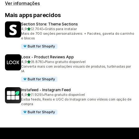
Ver informações
Mais apps parecidos
Section Store: Theme Sections
de 5 estrelas
4,9
(2.704)
•
Grátis para instalar
2704 avaliações ao todo
Mais de 700 seções personalizáveis. + Pacotes, gaveta do carrinho
e blocos
Built for Shopify
Loox ‑ Product Reviews App
de 5 estrelas
4,9
(8.878)
•
Plano gratuito disponível
8878 avaliações ao todo
Converta mais com avaliações visuais de produtos, turbinadas por
IA
Built for Shopify
Instafeed ‑ Instagram Feed
de 5 estrelas
4,9
(1.929)
•
Plano gratuito disponível
1929 avaliações ao todo
Exiba feeds, Reels e UGC do Instagram como vídeos com opção de
compra
Built for Shopify