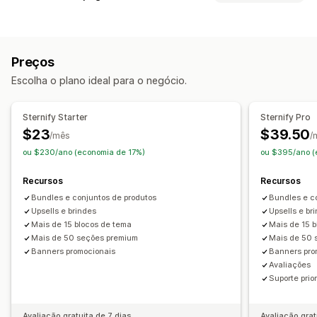
UGC
Fotos
Vídeos
Reels
Avaliações
Tipos de páginas
Opções de exibição
Páginas de destino
Páginas iniciais
Páginas de produtos
Contagem de avaliações
Feeds com opção de compra
Preços
Coleções
Páginas de futuros lançamentos
Blogs
Links de redes sociais
Escolha o plano ideal para o negócio.
Perguntas frequentes
Páginas de centrais de ajuda
Páginas "Quem somos"
Páginas de carrinhos
Análises
Sternify Starter
Sternify Pro
Páginas de agradecimento
Rodapés
Páginas 404
Acompanhamento de engajamento
$23
$39.50
/mês
/
Páginas de carreiras
Páginas de informações jurídicas
Acompanhamento de conversões
ou $230/ano (economia de 17%)
ou $395/ano (
Página de avaliações
Páginas de preços
Seções de temas
Recursos
Recursos
Gerenciamento de páginas
Bundles e conjuntos de produtos
Bundles e c
Ferramenta de edição
Elementos
Seções globais
Upsells e brindes
Upsells e br
Fontes personalizadas
Código personalizado
Snippets
Mais de 15 blocos de tema
Mais de 15 
Localização
Responsividade para dispositivos móveis
Mais de 50 seções premium
Mais de 50 
Banners promocionais
Banners pro
Carregamento lento
Avaliações
Suporte prior
Avaliação gratuita de 7 dias
Avaliação grat