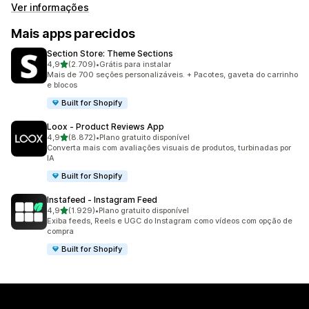
Ver informações
Mais apps parecidos
Section Store: Theme Sections
de 5 estrelas
4,9
(2.709)
•
Grátis para instalar
2709 avaliações ao todo
Mais de 700 seções personalizáveis. + Pacotes, gaveta do carrinho
e blocos
Built for Shopify
Loox ‑ Product Reviews App
de 5 estrelas
4,9
(8.872)
•
Plano gratuito disponível
8872 avaliações ao todo
Converta mais com avaliações visuais de produtos, turbinadas por
IA
Built for Shopify
Instafeed ‑ Instagram Feed
de 5 estrelas
4,9
(1.929)
•
Plano gratuito disponível
1929 avaliações ao todo
Exiba feeds, Reels e UGC do Instagram como vídeos com opção de
compra
Built for Shopify