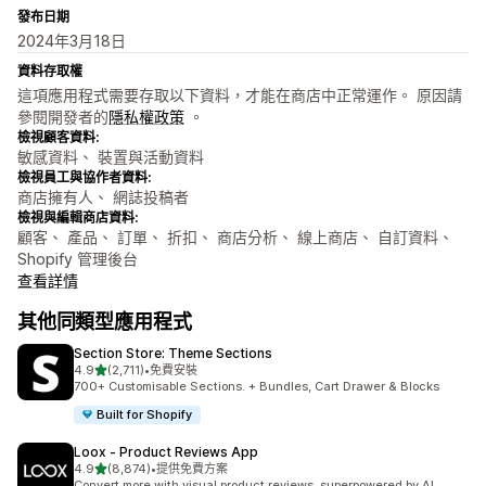
發布日期
2024年3月18日
資料存取權
這項應用程式需要存取以下資料，才能在商店中正常運作。 原因請
參閱開發者的
隱私權政策
。
檢視顧客資料:
敏感資料、 裝置與活動資料
檢視員工與協作者資料:
商店擁有人、 網誌投稿者
檢視與編輯商店資料:
顧客、 產品、 訂單、 折扣、 商店分析、 線上商店、 自訂資料、
Shopify 管理後台
查看詳情
其他同類型應用程式
Section Store: Theme Sections
滿分 5 顆星
4.9
(2,711)
•
免費安裝
共有 2711 則評價
700+ Customisable Sections. + Bundles, Cart Drawer & Blocks
Built for Shopify
Loox ‑ Product Reviews App
滿分 5 顆星
4.9
(8,874)
•
提供免費方案
共有 8874 則評價
Convert more with visual product reviews, superpowered by AI