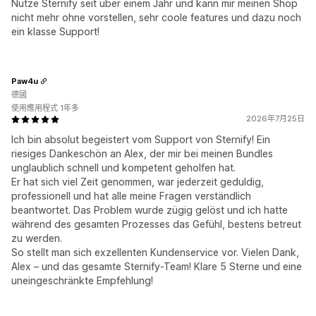
Nutze Sternify seit über einem Jahr und kann mir meinen Shop
nicht mehr ohne vorstellen, sehr coole features und dazu noch
ein klasse Support!
Paw4u
德國
使用應用程式 1年多
2026年7月25日
Ich bin absolut begeistert vom Support von Sternify! Ein
riesiges Dankeschön an Alex, der mir bei meinen Bundles
unglaublich schnell und kompetent geholfen hat.
Er hat sich viel Zeit genommen, war jederzeit geduldig,
professionell und hat alle meine Fragen verständlich
beantwortet. Das Problem wurde zügig gelöst und ich hatte
während des gesamten Prozesses das Gefühl, bestens betreut
zu werden.
So stellt man sich exzellenten Kundenservice vor. Vielen Dank,
Alex – und das gesamte Sternify-Team! Klare 5 Sterne und eine
uneingeschränkte Empfehlung!