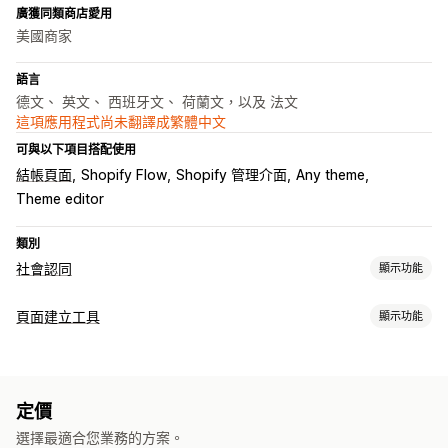
廣獲同類商店愛用
美國商家
語言
德文、 英文、 西班牙文、 荷蘭文，以及 法文
這項應用程式尚未翻譯成繁體中文
可與以下項目搭配使用
結帳頁面
Shopify Flow
Shopify 管理介面
Any theme
Theme editor
類別
社會認同
顯示功能
內容類型
頁面建立工具
顯示功能
UGC
相片
影片
Reels
評價
頁面類型
顯示選項
登陸頁面
首頁
產品頁面
商品系列
即將推出頁面
網誌
評價數
可購買摘要
社群媒體連結
定價
常見問題
說明中心頁面
關於我們頁面
購物車頁面
感謝頁面
選擇最適合您業務的方案。
頁尾
404 頁面
職缺頁面
法律頁面
評論頁面
定價頁面
分析