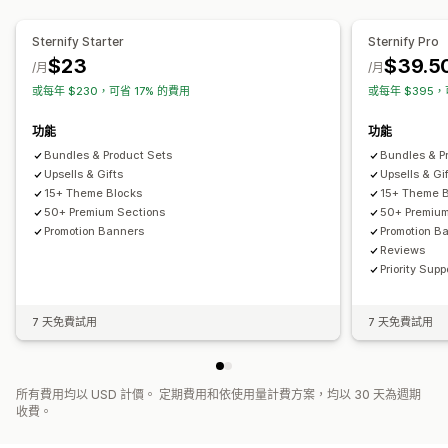
佈景主題區段
互動追蹤
轉換追蹤
Sternify Starter
Sternify Pro
管理頁面
$23
$39.5
/月
/月
編輯工具
元素
全站區段
自訂字型
自訂代碼
程式碼片段
或每年 $230，可省 17% 的費用
或每年 $395，
本地化
行動裝置回應式設計
延遲載入
功能
功能
Bundles & Product Sets
Bundles & P
Upsells & Gifts
Upsells & Gi
15+ Theme Blocks
15+ Theme B
50+ Premium Sections
50+ Premium
Promotion Banners
Promotion B
Reviews
Priority Supp
7 天免費試用
7 天免費試用
所有費用均以 USD 計價。 定期費用和依使用量計費方案，均以 30 天為週期
收費。