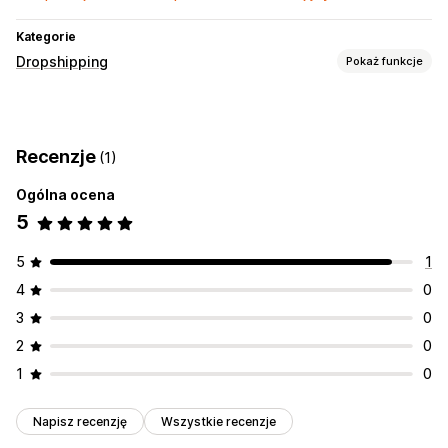
Kategorie
Dropshipping
Pokaż funkcje
Produkty, które możesz sprzedawać
Dom i ogród
Elektronika
Produkty sportowe
Recenzje
(1)
Miejsca pozyskiwania
Ogólna ocena
Chiny
5
5
1
4
0
3
0
2
0
1
0
Napisz recenzję
Wszystkie recenzje