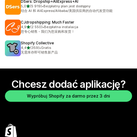
DSers: Dropship+AliExpress+AI
na 5 gwiazdek
5,0
(5 919)
•
Bezpłatny plan jest dostępny
Łączna liczba recenzji: 5919
结合 AI 和 AliExpress/Alibaba/美国供应商的自动代发货功能
CJdropshipping: Much Faster
na 5 gwiazdek
4,9
(2 550)
•
Bezpłatna instalacja
Łączna liczba recenzji: 2550
您专心销售 - 我们为您采购和发货！
Shopify Collective
na 5 gwiazdek
4,4
(359)
•
Gratis
Łączna liczba recenzji: 359
无需库存即可销售新产品
Chcesz dodać aplikację?
Wypróbuj Shopify za darmo przez 3 dni