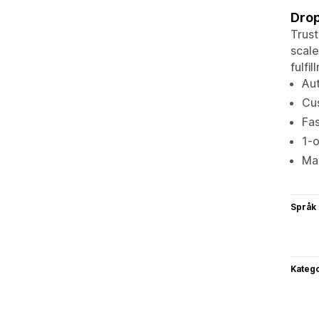
Drop
Trust
scale
fulfi
Aut
Cus
Fas
1-
Man
Språk
Katego