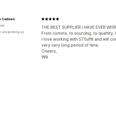
Hem och trädgård
Elektronik
Sportp
Inköpsställen
 Cadisen.
Kina
lien
THE BEST SUPPLIER I HAVE EVER WO
r användning av
From comms, to sourcing, to qualtity, 
I love working with STfulfill and will c
very very long period of time.
Cheers,
Will