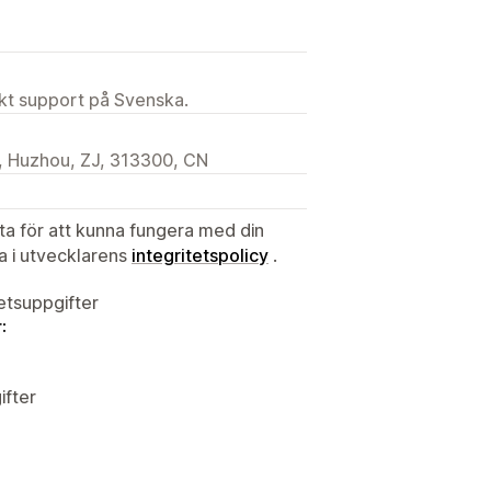
ekt support på Svenska.
, Huzhou, ZJ, 313300, CN
ata för att kunna fungera med din
ta i utvecklarens
integritetspolicy
.
tetsuppgifter
:
ifter