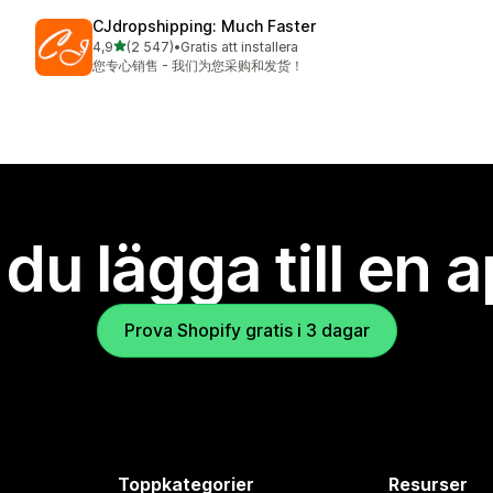
CJdropshipping: Much Faster
av 5 stjärnor
4,9
(2 547)
•
Gratis att installera
2547 recensioner totalt
您专心销售 - 我们为您采购和发货！
l du lägga till en 
Prova Shopify gratis i 3 dagar
Toppkategorier
Resurser