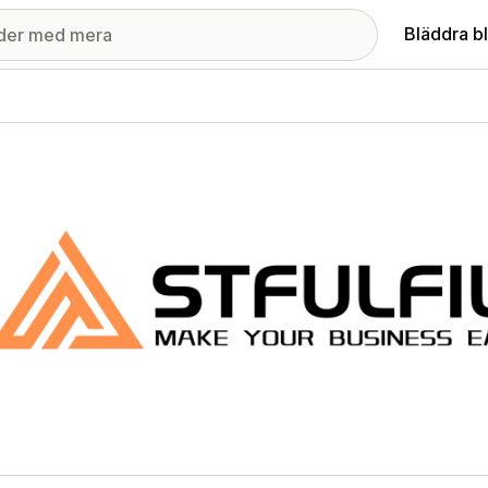
Bläddra b
ri med utvalda bilder