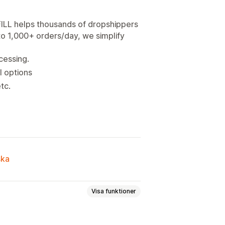
FILL helps thousands of dropshippers
 to 1,000+ orders/day, we simplify
cessing.
l options
tc.
ska
Visa funktioner