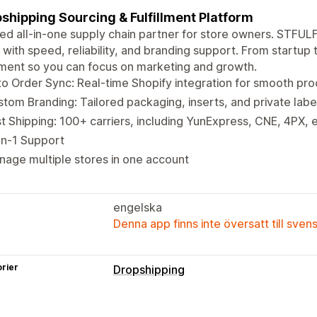
shipping Sourcing & Fulfillment Platform
ed all-in-one supply chain partner for store owners. STFUL
 with speed, reliability, and branding support. From startup
llment so you can focus on marketing and growth.
o Order Sync: Real-time Shopify integration for smooth pro
tom Branding: Tailored packaging, inserts, and private labe
t Shipping: 100+ carriers, including YunExpress, CNE, 4PX, e
on-1 Support
age multiple stores in one account
engelska
Denna app finns inte översatt till sven
rier
Dropshipping
Vilka produkter du kan köpa in