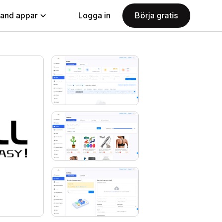
land appar
Logga in
Börja gratis