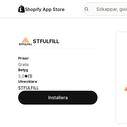
Shopify App Store
Galle
STFULFILL
Priser
Gratis
Betyg
5,0
(1)
Utvecklare
STFULFILL
Installera