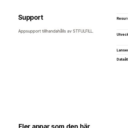
Support
Resur
Appsupport tillhandahålls av STFULFILL.
Utvec
Lanse
Dataå
Fler appar som den här