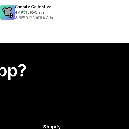
Shopify Collective
av 5 stjärnor
4,4
(359)
•
Gratis
359 recensioner totalt
无需库存即可销售新产品
app?
Shopify