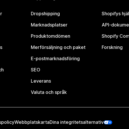
r
Dropshipping
Shopifys hjä
Marknadsplatser
API-dokume
Produktomdömen
Shopify Co
s
Merförsäljning och paket
Forskning
E-postmarknadsföring
ch
SEO
Leverans
Valuta och språk
spolicy
Webbplatskarta
Dina integritetsalternativ