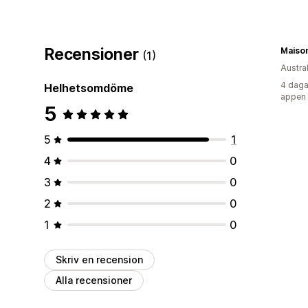
Recensioner
Maison
(1)
Austra
4 daga
Helhetsomdöme
appen
5
5
1
4
0
3
0
2
0
1
0
Skriv en recension
Alla recensioner