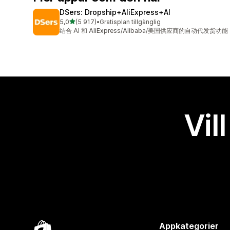
DSers: Dropship+AliExpress+AI
av 5 stjärnor
5,0
(5 917)
•
Gratisplan tillgänglig
5917 recensioner totalt
结合 AI 和 AliExpress/Alibaba/美国供应商的自动代发货功能
Vil
Appkategorier