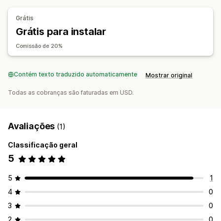
Negócios e escritórios
Equipamentos
Automotivo
Grátis
Locais para aquisição de produtos
Grátis para instalar
Estados Unidos
Comissão de 20%
Contém texto traduzido automaticamente
Mostrar original
Todas as cobranças são faturadas em USD.
Avaliações
(1)
Classificação geral
5
5
1
4
0
3
0
2
0