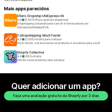
Mais apps parecidos
DSers: Dropship+AliExpress+AI
de 5 estrelas
5,0
(5.927)
•
Plano gratuito disponível
5927 avaliações ao todo
Dropshipping automatizado com IA e fornecedores do
AliExpress/Alibaba/EUA
CJdropshipping: Much Faster
de 5 estrelas
4,9
(2.555)
•
Grátis para instalar
2555 avaliações ao todo
Você vende, nós buscamos os produtos e enviamos para você!
Shopify Collective
de 5 estrelas
4,4
(361)
•
Grátis
361 avaliações ao todo
Venda novos produtos sem estoque
Quer adicionar um app?
Faça uma avaliação gratuita da Shopify por 3 dias