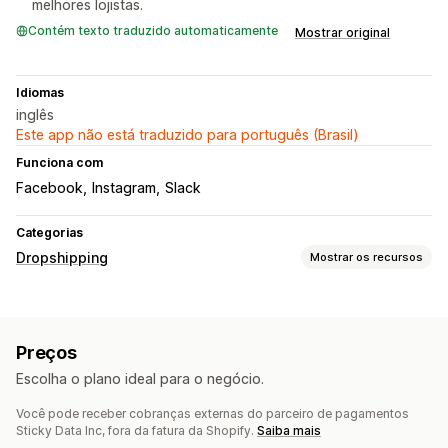
melhores lojistas.
Contém texto traduzido automaticamente
Mostrar original
Idiomas
inglês
Este app não está traduzido para português (Brasil)
Funciona com
Facebook
Instagram
Slack
Categorias
Dropshipping
Mostrar os recursos
Produtos que você pode vender
Vestuário e acessórios
Bolsas e malas
Casa e jardim
Preços
Saúde e beleza
Alimentos e bebidas
Eletrônicos
Escolha o plano ideal para o negócio.
Arte e artesanato
Entretenimento e mídia
Brinquedos e jogos
Produtos para bebês
Você pode receber cobranças externas do parceiro de pagamentos
Sticky Data Inc, fora da fatura da Shopify.
Saiba mais
Produtos esportivos
Produtos para pets
Móveis