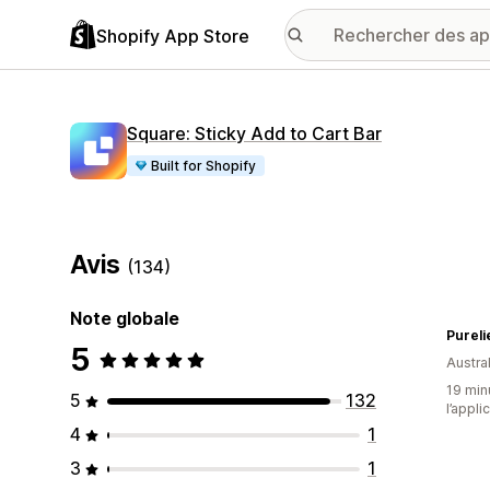
Shopify App Store
Square: Sticky Add to Cart Bar
Built for Shopify
Avis
(134)
Note globale
Pureli
5
Austral
19 minu
5
132
l’appli
4
1
3
1