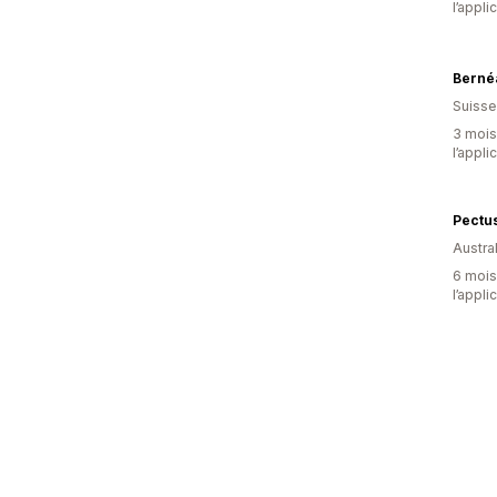
l’appli
Berné
Suisse
3 mois 
l’appli
Pectus
Austral
6 mois 
l’appli