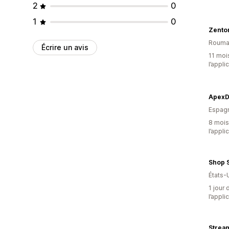
2
0
1
0
Zento
Rouma
Écrire un avis
11 mois
l’appli
ApexDe
Espag
8 mois 
l’appli
Shop 
États-
1 jour 
l’appli
Strea