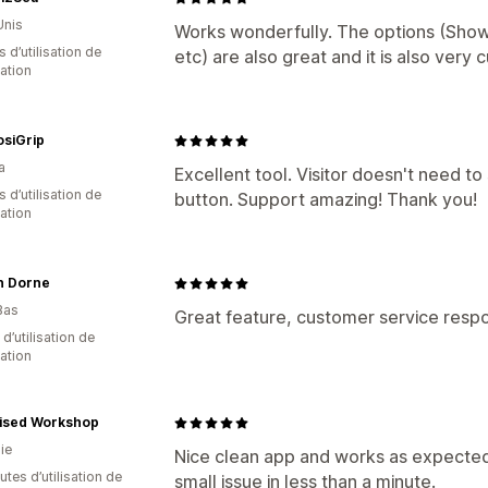
Unis
Works wonderfully. The options (Show 
s d’utilisation de
etc) are also great and it is also very
cation
siGrip
a
Excellent tool. Visitor doesn't need to 
 d’utilisation de
button. Support amazing! Thank you!
cation
n Dorne
Bas
Great feature, customer service respo
 d’utilisation de
cation
ised Workshop
ie
Nice clean app and works as expected. 
tes d’utilisation de
small issue in less than a minute.