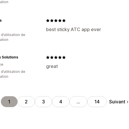
cation
a
best sticky ATC app ever
d’utilisation de
cation
 Solutions
ie
great
d’utilisation de
cation
Suivant
1
2
3
4
…
14