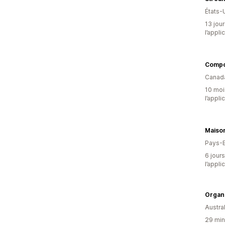
États-
13 jour
l’appli
Compo
Canad
10 mois
l’appli
Maiso
Pays-
6 jours
l’appli
Organ
Austral
29 minu