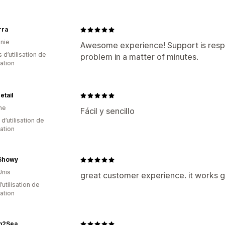
rra
nie
Awesome experience! Support is respon
 d’utilisation de
problem in a matter of minutes.
cation
tail
ne
Fácil y sencillo
d’utilisation de
cation
Showy
Unis
great customer experience. it works 
d’utilisation de
cation
m2Sea