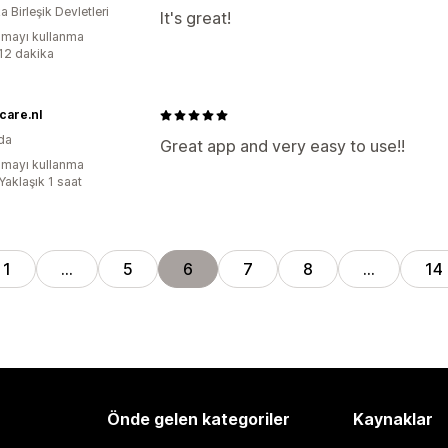
 Birleşik Devletleri
It's great!
mayı kullanma
:12 dakika
care.nl
da
Great app and very easy to use!!
mayı kullanma
Yaklaşık 1 saat
1
…
5
6
7
8
…
14
Önde gelen kategoriler
Kaynaklar