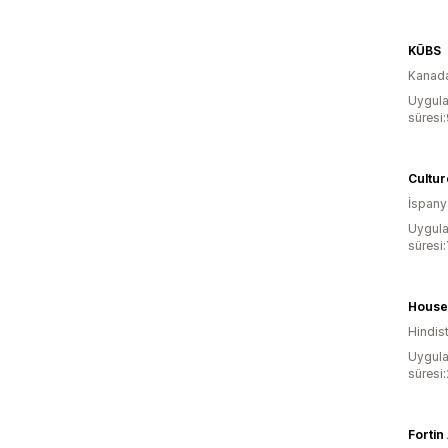
KŪBS
Kanad
Uygula
süresi
Cultu
İspany
Uygula
süresi:
Hindis
Uygula
süresi
Forti