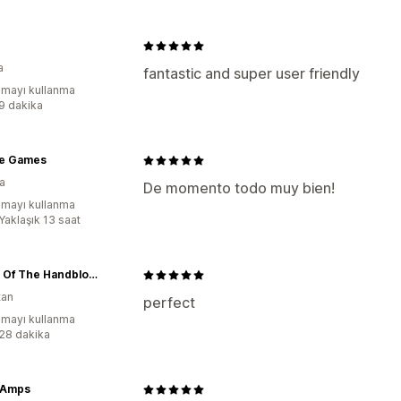
a
fantastic and super user friendly
mayı kullanma
:9 dakika
re Games
a
De momento todo muy bien!
mayı kullanma
Yaklaşık 13 saat
House Of The Handblock
tan
perfect
mayı kullanma
:28 dakika
n Amps