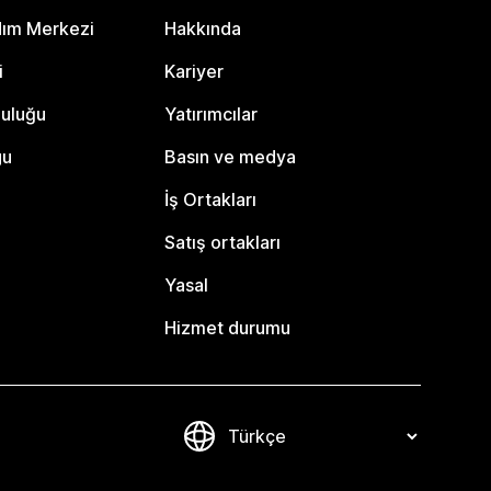
dım Merkezi
Hakkında
i
Kariyer
luluğu
Yatırımcılar
gu
Basın ve medya
İş Ortakları
Satış ortakları
Yasal
Hizmet durumu