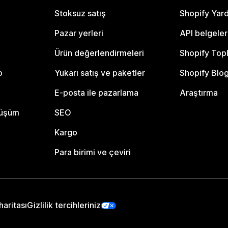
Stoksuz satış
Shopify Yar
Pazar yerleri
API belgeler
Ürün değerlendirmeleri
Shopify Top
o
Yukarı satış ve paketler
Shopify Blo
E-posta ile pazarlama
Araştırma
nüşüm
SEO
Kargo
Para birimi ve çeviri
haritası
Gizlilik tercihleriniz