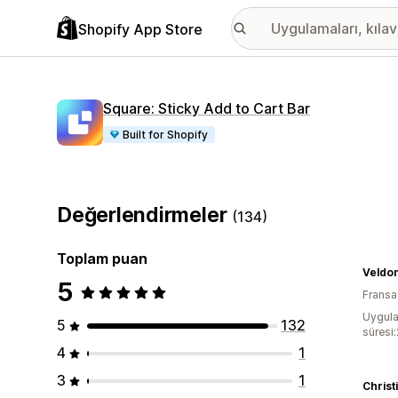
Shopify App Store
Square: Sticky Add to Cart Bar
Built for Shopify
Değerlendirmeler
(134)
Toplam puan
Veldo
5
Fransa
Uygula
5
132
süresi
4
1
3
1
Christ