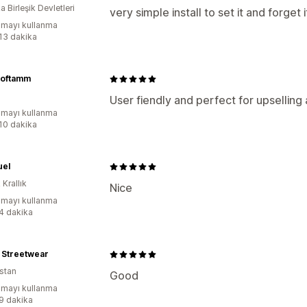
 Birleşik Devletleri
very simple install to set it and forget i
mayı kullanma
:13 dakika
oftamm
User fiendly and perfect for upselling
mayı kullanma
:10 dakika
uel
 Krallık
Nice
mayı kullanma
:4 dakika
 Streetwear
stan
Good
mayı kullanma
:9 dakika