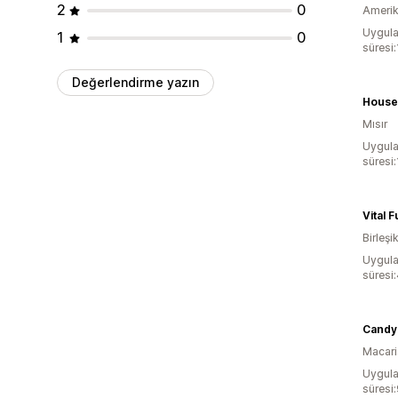
2
0
Amerika
Uygula
1
0
süresi
Değerlendirme yazın
House
Mısır
Uygula
süresi
Vital F
Birleşik
Uygula
süresi
Candy
Macari
Uygula
süresi