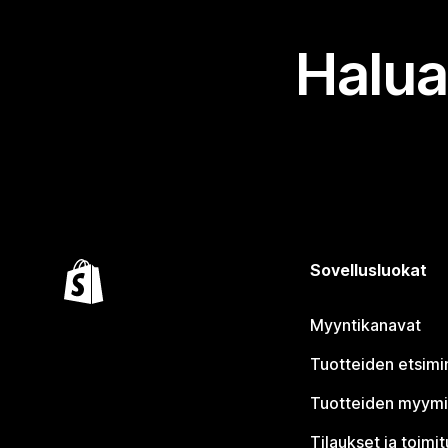
Halua
Sovellusluokat
Myyntikanavat
Tuotteiden etsimi
Tuotteiden myym
Tilaukset ja toimi