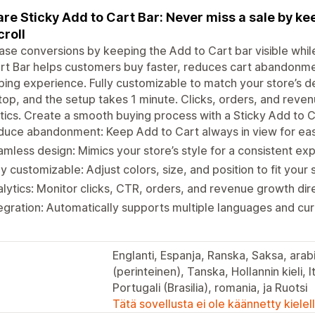
re Sticky Add to Cart Bar: Never miss a sale by kee
croll
ase conversions by keeping the Add to Cart bar visible whil
rt Bar helps customers buy faster, reduces cart abandonm
ing experience. Fully customizable to match your store’s de
op, and the setup takes 1 minute. Clicks, orders, and revenu
tics. Create a smooth buying process with a Sticky Add to C
duce abandonment: Keep Add to Cart always in view for ea
mless design: Mimics your store’s style for a consistent ex
ly customizable: Adjust colors, size, and position to fit your 
lytics: Monitor clicks, CTR, orders, and revenue growth dire
egration: Automatically supports multiple languages and cu
Englanti, Espanja, Ranska, Saksa, arabia
(perinteinen), Tanska, Hollannin kieli, I
Portugali (Brasilia), romania, ja Ruotsi
Tätä sovellusta ei ole käännetty kiele