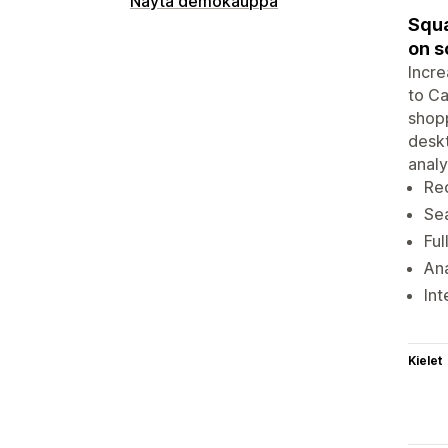
Näytä demokauppa
Squa
on s
Incre
to Ca
shopp
deskt
analy
Re
Sea
Ful
Ana
Int
Kielet