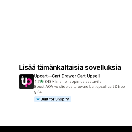
Lisää tämänkaltaisia sovelluksia
Upcart—Cart Drawer Cart Upsell
/ 5 tähteä
4,7
(848)
•
Ilmainen sopimus saatavilla
848 arvostelua yhteensä
Boost AOV w/ slide cart, reward bar, upsell cart & free
gifts
Built for Shopify