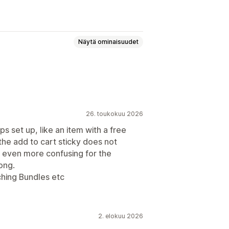
Näytä ominaisuudet
uus
Paikallaan pysyvä ostoskori
26. toukokuu 2026
 set up, like an item with a free
 the add to cart sticky does not
it even more confusing for the
ong.
ching Bundles etc
2. elokuu 2026