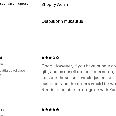
 seuraavan kanssa:
Shopify Admin
t
Ostoskorin mukautus
Ostoskorin näkymä
Mukautetut tyylit
Mobiiliresponsiivis
Kassan mukauttaminen
ef
Lisämyynti yhdellä klikkauksella
ia
Good. However, if you have bundle apps
uuttia sovelluksen
gift, and an upsell option underneath,
ä
activate these, so it would just make 
customer and the orders would be wr
Needs to be able to integrate with Ka
rra
ia