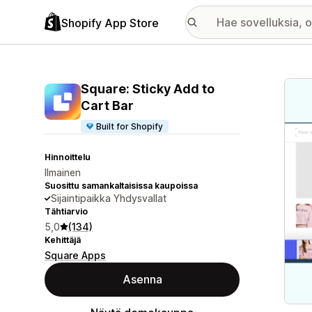
Shopify App Store
Esitt
Square: Sticky Add to
Cart Bar
Built for Shopify
Hinnoittelu
Ilmainen
Suosittu samankaltaisissa kaupoissa
Sijaintipaikka Yhdysvallat
Tähtiarvio
5,0
(134)
Kehittäjä
Square Apps
Asenna