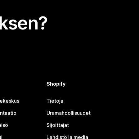
uksen?
Shopify
jekeskus
Tietoja
ntaatio
Uramahdollisuudet
eisö
Sijoittajat
i
Lehdistö ja media