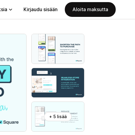
ksia
Kirjaudu sisään
Aloita maksutta
+ 5 lisää