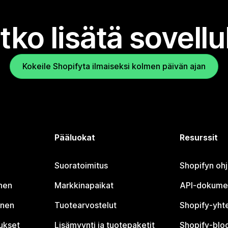
tko lisätä sovell
Kokeile Shopifyta ilmaiseksi kolmen päivän ajan
Pääluokat
Resurssit
Suoratoimitus
Shopifyn oh
nen
Markkinapaikat
API-dokume
inen
Tuotearvostelut
Shopify-yht
tukset
Lisämyynti ja tuotepaketit
Shopify-blog