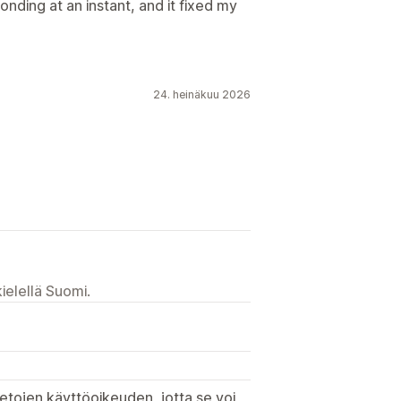
ding at an instant, and it fixed my
24. heinäkuu 2026
ielellä Suomi.
etojen käyttöoikeuden, jotta se voi