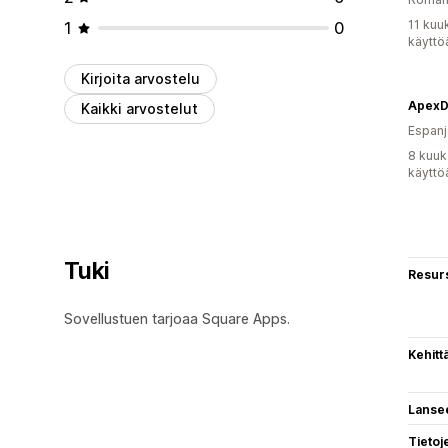
11 kuu
1
0
käyttö
Kirjoita arvostelu
ApexDe
Kaikki arvostelut
Espanj
8 kuuk
käyttö
Tuki
Resurs
Sovellustuen tarjoaa Square Apps.
Kehitt
Lanse
Tietoj