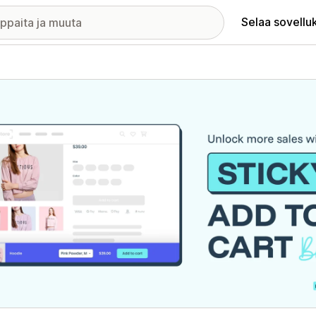
Selaa sovellu
elykuvagalleria