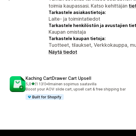
toimia kaupassasi. Katso kehittäjän
tie
Tarkastele asiakastietoja:
Laite- ja toimintatiedot
Tarkastele henkilöstön ja avustajien tiet
Kaupan omistaja
Tarkastele kaupan tietoja:
Tuotteet, tilaukset, Verkkokauppa, mu
Näytä tiedot
Kaching CartDrawer Cart Upsell
/ 5 tähteä
5,0
(1 131)
•
Ilmainen sopimus saatavilla
1131 arvostelua yhteensä
Boost your AOV: slide cart, upsell cart & free shipping bar
Built for Shopify