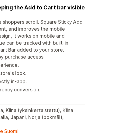
ping the Add to Cart bar visible
e shoppers scroll. Square Sticky Add
ent, and improves the mobile
sign, it works on mobile and
e can be tracked with built-in
art Bar added to your store.
sy purchase access.
perience.
store's look.
ctly in-app.
rrency conversion.
, Kiina (yksinkertaistettu), Kiina
talia, Japani, Norja (bokmål),
lle Suomi