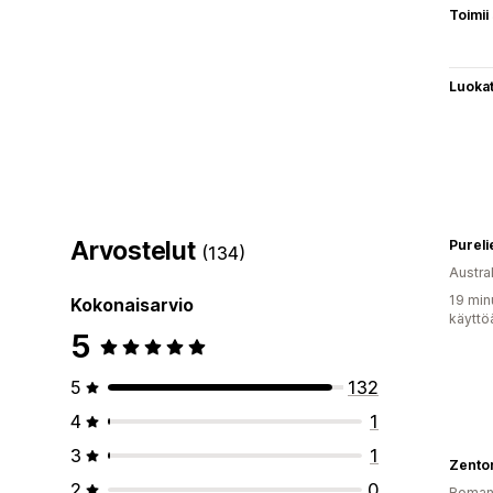
Toimii
Luoka
Arvostelut
Pureli
(134)
Austral
19 min
Kokonaisarvio
käyttö
5
5
132
4
1
3
1
Zento
2
0
Roman