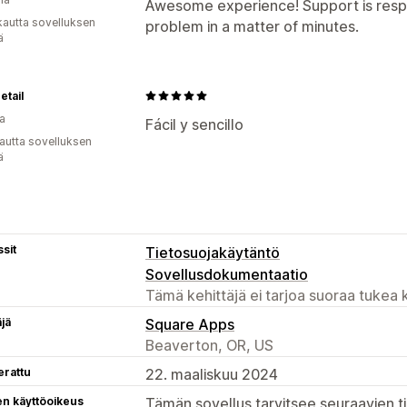
Awesome experience! Support is respon
kautta sovelluksen
problem in a matter of minutes.
ä
tail
a
Fácil y sencillo
autta sovelluksen
ä
sit
Tietosuojakäytäntö
Sovellusdokumentaatio
Tämä kehittäjä ei tarjoa suoraa tukea k
äjä
Square Apps
Beaverton, OR, US
erattu
22. maaliskuu 2024
en käyttöoikeus
Tämän sovellus tarvitsee seuraavien ti