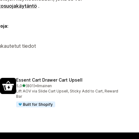
tosuojakäytäntö
.
oja:
kautetut tiedot
Essent Cart Drawer Cart Upsell
/ 5 tähteä
5,0
(801)
•
Ilmainen
801 arvostelua yhteensä
Lift AOV via Slide Cart Upsell, Sticky Add to Cart, Reward
Bar
Built for Shopify