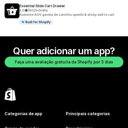
Essential Slide Cart Drawer
de 5 estrelas
5,0
(802)
•
Grátis
802 avaliações ao todo
Aumente AOV gaveta de carrinho upsells & sticky add to cart
Built for Shopify
Quer adicionar um app?
Faça uma avaliação gratuita da Shopify por 3 dias
Categorias de app
Principais categorias