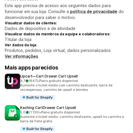
Este app precisa de acesso aos seguintes dados para
funcionar em sua loja. Consulte a
política de privacidade
do
desenvolvedor para saber o motivo.
Visualizar dados de clientes:
Dados de dispositivo e de atividade
Visualizar dados de membros da equipe e colaboradores:
Titular da loja
Ver dados da loja:
Produtos, pedidos, Loja virtual, dados personalizados
Ver informações
Mais apps parecidos
Upcart—Cart Drawer Cart Upsell
de 5 estrelas
4,7
(847)
•
Plano gratuito disponível
847 avaliações ao todo
Aumente o ticket médio com carrinho deslizante, barra de
recompensas, carrinho de upsell e brindes
Built for Shopify
Kaching CartDrawer Cart Upsell
de 5 estrelas
5,0
(1.130)
•
Plano gratuito disponível
1130 avaliações ao todo
Aumente o ticket médio: carrinho deslizante, upsell no carrinho e
barra de frete grátis
Built for Shopify