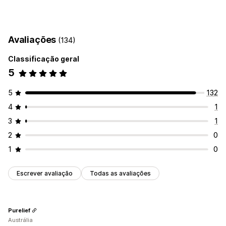
Exibição do carrinho
Estilos personalizados
Avaliações
(134)
Responsividade para dispositivos móveis
Carrinho fixo
Classificação geral
Personalização de checkout
5
Upsell com um clique
5
132
4
1
3
1
2
0
1
0
Escrever avaliação
Todas as avaliações
Purelief
Austrália