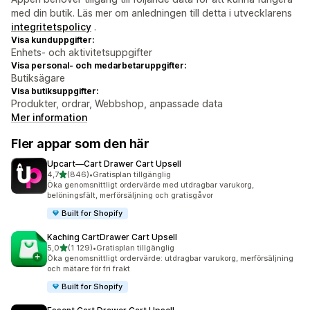
med din butik. Läs mer om anledningen till detta i utvecklarens
integritetspolicy
.
Visa kunduppgifter:
Enhets- och aktivitetsuppgifter
Visa personal- och medarbetaruppgifter:
Butiksägare
Visa butiksuppgifter:
Produkter, ordrar, Webbshop, anpassade data
Mer information
Fler appar som den här
Upcart—Cart Drawer Cart Upsell
av 5 stjärnor
4,7
(846)
•
Gratisplan tillgänglig
846 recensioner totalt
Öka genomsnittligt ordervärde med utdragbar varukorg,
belöningsfält, merförsäljning och gratisgåvor
Built for Shopify
Kaching CartDrawer Cart Upsell
av 5 stjärnor
5,0
(1 129)
•
Gratisplan tillgänglig
1129 recensioner totalt
Öka genomsnittligt ordervärde: utdragbar varukorg, merförsäljning
och mätare för fri frakt
Built for Shopify