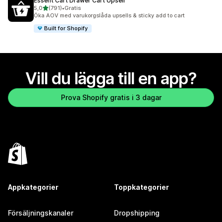
Essent Cart Drawer Cart Upsell
av 5 stjärnor
5,0
(791)
•
Gratis
791 recensioner totalt
Öka AOV med varukorgslåda upsells & sticky add to cart
Built for Shopify
Vill du lägga till en app?
Prova Shopify gratis i 3 dagar
Appkategorier
Toppkategorier
Försäljningskanaler
Dropshipping