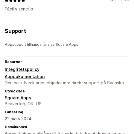
24 juli 2026
Fácil y sencillo
Support
Appsupport tillhandahålls av Square Apps.
Resurser
Integritetspolicy
Appdokumentation
Den här utvecklaren erbjuder inte direkt support på Svenska.
Utvecklare
Square Apps
Beaverton, OR, US
Lansering
22 mars 2024
Dataåtkomst
Appen behöver tillgång till följande data för att kunna fungera