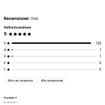
Varukorgsvisning
Anpassade stilar
Mobilanpassning
Fast varukorg
Recensioner
(134)
Kassaanpassning
Helhetsomdöme
Merförsäljning med ett klick
5
5
132
4
1
3
1
2
0
1
0
Skriv en recension
Alla recensioner
Purelief
Australien