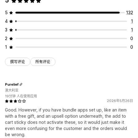
5
5
132
4
1
3
1
2
0
1
0
撰写评论
所有评论
Purelief
澳大利亚
19分钟 人在使用应用
2026年5月26日
Good. However, if you have bundle apps set up, like an item
with a free gift, and an upsell option underneath, the add to
cart sticky does not activate these, so it would just make it
even more confusing for the customer and the orders would
be wrong.