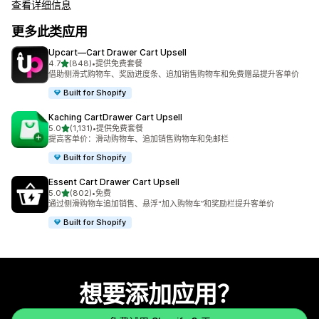
查看详细信息
更多此类应用
Upcart—Cart Drawer Cart Upsell
星（满分 5 星）
4.7
(848)
•
提供免费套餐
总共 848 条评论
借助侧滑式购物车、奖励进度条、追加销售购物车和免费赠品提升客单价
Built for Shopify
Kaching CartDrawer Cart Upsell
星（满分 5 星）
5.0
(1,131)
•
提供免费套餐
总共 1131 条评论
提高客单价：滑动购物车、追加销售购物车和免邮栏
Built for Shopify
Essent Cart Drawer Cart Upsell
星（满分 5 星）
5.0
(802)
•
免费
总共 802 条评论
通过侧滑购物车追加销售、悬浮“加入购物车”和奖励栏提升客单价
Built for Shopify
想要添加应用？