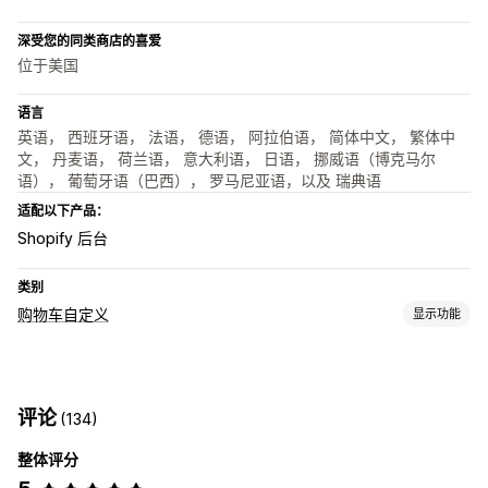
深受您的同类商店的喜爱
位于美国
语言
英语， 西班牙语， 法语， 德语， 阿拉伯语， 简体中文， 繁体中
文， 丹麦语， 荷兰语， 意大利语， 日语， 挪威语（博克马尔
语）， 葡萄牙语（巴西）， 罗马尼亚语，以及 瑞典语
适配以下产品：
Shopify 后台
类别
购物车自定义
显示功能
购物车显示
自定义样式
自动适应移动设备
粘性购物车
评论
(134)
结账自定义
整体评分
一键增销