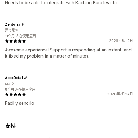
Needs to be able to integrate with Kaching Bundles etc
Zentorra
罗马尼亚
11个月 人在使用应用
2026年8月2日
Awesome experience! Support is responding at an instant, and
it fixed my problem in a matter of minutes.
ApexDetail
西班牙
8个月 人在使用应用
2026年7月24日
Fácil y sencillo
支持