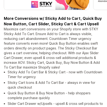
More Conversions w/ Sticky Add to Cart, Quick Buy
Now Button, Cart Slider, Sticky Cart & Cart Upsell
Maximize cart conversions on your Shopify store with STKY
Sticky Add To Cart. Ensure Add to Cart is always visible,
reducing cart abandonment. Countdown Timer urgency
feature converts even more! Quick Buy Button enables swift
orders directly on product pages. The Sticky Checkout Bar
gives a cart overview, helping checkout. With our Ajax Slider
Cart Drawer, even upsell & cross-sell additional products &
increase AOV. Sticky Cart, Quick Buy, Buy Now Button & Add
To Cart Bar maximize Shopify sales!
Sticky Add To Cart Bar & Sticky Cart - now with Countdown
Timer for urgency
Sticky Cart Icons & Add To Cart Bar - always in view for
quick checkout
Quick Buy Button & Buy Now Button - help shoppers
complete purchase quickly
Slider Cart Drawer w/Upsells - upsell & cross sell products to