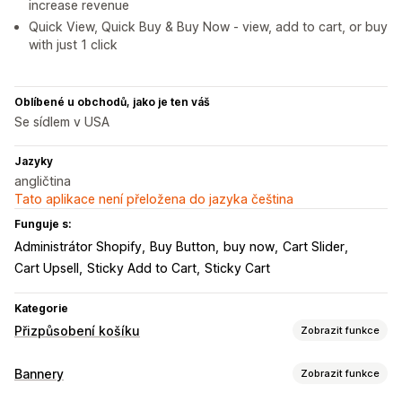
increase revenue
Quick View, Quick Buy & Buy Now - view, add to cart, or buy
with just 1 click
Oblíbené u obchodů, jako je ten váš
Se sídlem v USA
Jazyky
angličtina
Tato aplikace není přeložena do jazyka čeština
Funguje s:
Administrátor Shopify
Buy Button
buy now
Cart Slider
Cart Upsell
Sticky Add to Cart
Sticky Cart
Kategorie
Přizpůsobení košíku
Zobrazit funkce
Zobrazení košíku
Bannery
Zobrazit funkce
Oznámení
Vlastní styly
Vlastní pravidla
Vlastní HTML