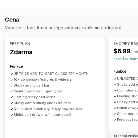
Typ banneru
Vlastní CSS
Pole slev
Propagační akce
Oznamovací lišta
Doprava zdarma
Stránka produktu
Responzivní design pro mobilní zařízení
Výsuvný košík
Cena
Propagační
Odpočet
Personalizovaná doporučení
Plovoucí košík
Nástroje pro odpočet času
Vyberte si tarif, který nejlépe vyhovuje vašemu podnikání.
Přizpůsobení
Upselling
Pozice banneru
Připnuté zobrazení
Odkazy a tlačítka
Doporučené produkty
Vyšší slevy za vyšší nákupy
FREE PLAN
SHOPIFY BA
Pozadí
Barva a písmo
Vlastní CSS
Více jazyků
Doprava zdarma
Často nakupované společně
$6.99
Zdarma
/ mě
Responzivní design pro mobilní zařízení
Geografické cílení
Lišta o dopravě
Dárky zdarma
nebo $60/rok 
Cílení na chování
Funkce
Přizpůsobení pokladny
Funkce
UP TO 25 ADD-TO-CART CLICKS PER MONTH
Automatické slevy
Upselling jedním kliknutím
UNLIMITED 
10+ conversion features & widgets
Přeskočení na pokladnu
Sticky add t
Sticky add to cart bar
Countdown t
Countdown timer urgency bar
Floating stic
Floating sticky cart icons
Sticky cart 
Sticky cart & sticky checkout bars
Quick view, 
Quick view, quick buy, & buy now buttons
Slider cart d
Slider cart drawer w/ in cart upsell
Free app tec
14denní zkuše