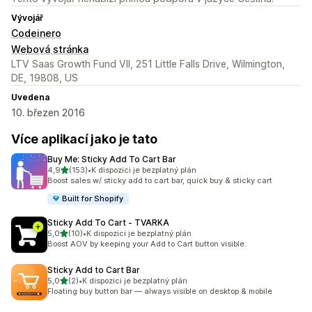
Vývojář
Codeinero
Webová stránka
LTV Saas Growth Fund VII, 251 Little Falls Drive, Wilmington,
DE, 19808, US
Uvedena
10. březen 2016
Více aplikací jako je tato
Buy Me: Sticky Add To Cart Bar
z 5 hvězd
4,9
(153)
•
K dispozici je bezplatný plán
Celkový počet recenzí: 153
Boost sales w/ sticky add to cart bar, quick buy & sticky cart
Built for Shopify
Sticky Add To Cart ‑ TVARKA
z 5 hvězd
5,0
(10)
•
K dispozici je bezplatný plán
Celkový počet recenzí: 10
Boost AOV by keeping your Add to Cart button visible.
Sticky Add to Cart Bar
z 5 hvězd
5,0
(2)
•
K dispozici je bezplatný plán
Celkový počet recenzí: 2
Floating buy button bar — always visible on desktop & mobile