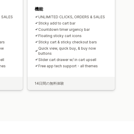
機能
& SALES
UNLIMITED CLICKS, ORDERS & SALES
Sticky add to cart bar
Countdown timer urgency bar
Floating sticky cart icons
ars
Sticky cart & sticky checkout bars
now
Quick view, quick buy, & buy now
buttons
ell
Slider cart drawer w/ in cart upsell
emes
Free app tech support - all themes
14日間の無料体験