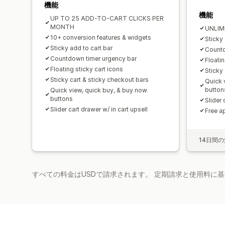
機能
機能
UP TO 25 ADD-TO-CART CLICKS PER
MONTH
UNLIM
10+ conversion features & widgets
Sticky 
Sticky add to cart bar
Countd
Countdown timer urgency bar
Floatin
Floating sticky cart icons
Sticky
Sticky cart & sticky checkout bars
Quick 
button
Quick view, quick buy, & buy now
buttons
Slider 
Slider cart drawer w/ in cart upsell
Free a
14日間
すべての料金はUSDで請求されます。 定期請求と使用料に