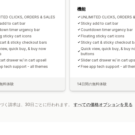
機能
ITED CLICKS, ORDERS & SALES
UNLIMITED CLICKS, ORDERS 
add to cart bar
Sticky add to cart bar
own timer urgency bar
Countdown timer urgency bar
g sticky cart icons
Floating sticky cart icons
 cart & sticky checkout bars
Sticky cart & sticky checkout b
view, quick buy, & buy now
Quick view, quick buy, & buy 
s
buttons
cart drawer w/ in cart upsell
Slider cart drawer w/ in cart ups
pp tech support - all themes
Free app tech support - all th
の無料体験
14日間の無料体験
基づく請求は、30日ごとに行われます。
すべての価格オプションを見る