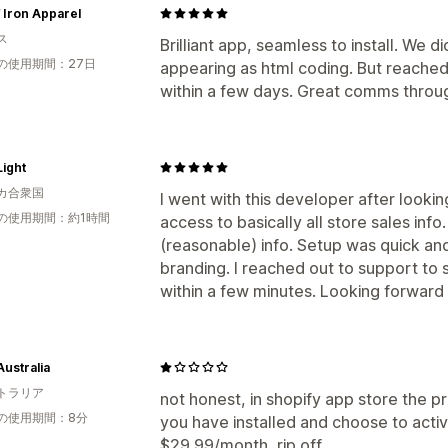
 Iron Apparel
ス
Brilliant app, seamless to install. We 
の使用期間：27日
appearing as html coding. But reached
within a few days. Great comms throu
ight
カ合衆国
I went with this developer after lookin
の使用期間：約1時間
access to basically all store sales inf
(reasonable) info. Setup was quick an
branding. I reached out to support to 
within a few minutes. Looking forward 
Australia
トラリア
not honest, in shopify app store the p
の使用期間：8分
you have installed and choose to acti
$29.99/month, rip off