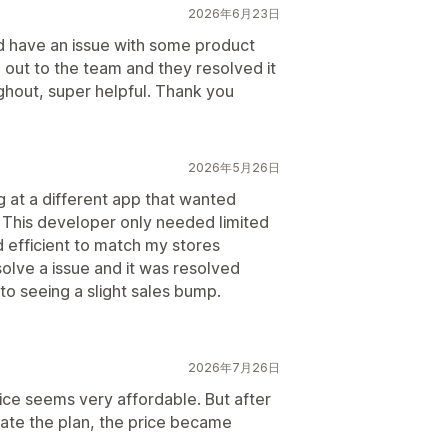
2026年6月23日
did have an issue with some product
 out to the team and they resolved it
ghout, super helpful. Thank you
2026年5月26日
g at a different app that wanted
o. This developer only needed limited
d efficient to match my stores
solve a issue and it was resolved
to seeing a slight sales bump.
2026年7月26日
rice seems very affordable. But after
vate the plan, the price became