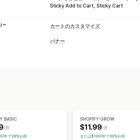
Sticky Add to Cart
Sticky Cart
リー
カートのカスタマイズ
カートの表示
バナー
お知らせ
カスタムスタイル
カスタム
バナータイプ
ディスカウントフィールド
プロモーシ
お知らせバー
無料配送
商品ページ
プ
常時表示カート
カウントダウンタイマ
パーソナライズ式のおすすめ
アップセル
カスタマイズ
おすすめ商品
購入数量ベースの割引
バナーの位置
常時表示
リンクとボタ
配送バー
無料ギフト
複数言語
モバイル対応
ジオターゲテ
チェックアウト環境のカスタマイズ
自動ディスカウント
ワンクリックアッ
Y BASIC
SHOPIFY GROW
9
$11.99
/月
/月
0/年で28%お得
または$100/年で30%お得