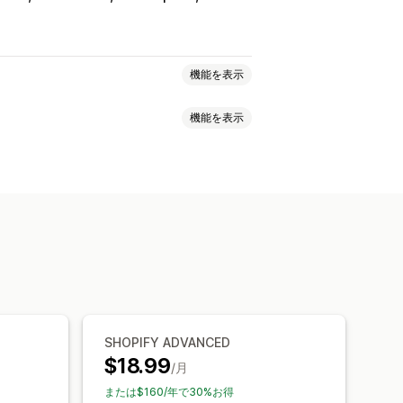
機能を表示
機能を表示
ルール
カスタムHTML
カスタムCSS
ョン
モバイル対応
カートドロワー
ロモーション
カウントダウン
ー
無料配送
よく同時購入される商品
ン
背景
色とフォント
カスタムCSS
ィング
操作動向ターゲティング
プセル
チェックアウトまでスキップ
SHOPIFY ADVANCED
$18.99
/月
または$160/年で30%お得