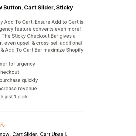
Button, Cart Slider, Sticky
y Add To Cart. Ensure Add to Cart is
rgency feature converts even more!
. The Sticky Checkout Bar gives a
, even upsell & cross-sell additional
n & Add To Cart Bar maximize Shopify
mer for urgency
 checkout
purchase quickly
 increase revenue
 just 1 click
ん
 now
Cart Slider
Cart Upsell