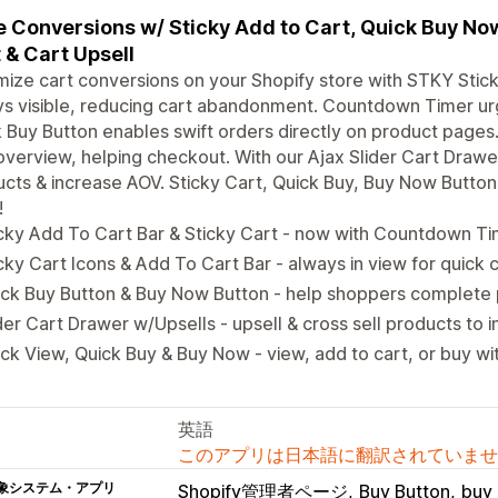
 Conversions w/ Sticky Add to Cart, Quick Buy Now 
 & Cart Upsell
ize cart conversions on your Shopify store with STKY Stick
ys visible, reducing cart abandonment. Countdown Timer u
 Buy Button enables swift orders directly on product pages
overview, helping checkout. With our Ajax Slider Cart Drawer
cts & increase AOV. Sticky Cart, Quick Buy, Buy Now Butto
!
cky Add To Cart Bar & Sticky Cart - now with Countdown Ti
cky Cart Icons & Add To Cart Bar - always in view for quick
ck Buy Button & Buy Now Button - help shoppers complete 
der Cart Drawer w/Upsells - upsell & cross sell products to
ck View, Quick Buy & Buy Now - view, add to cart, or buy with
英語
このアプリは日本語に翻訳されていませ
象システム・アプリ
Shopify管理者ページ
Buy Button
buy