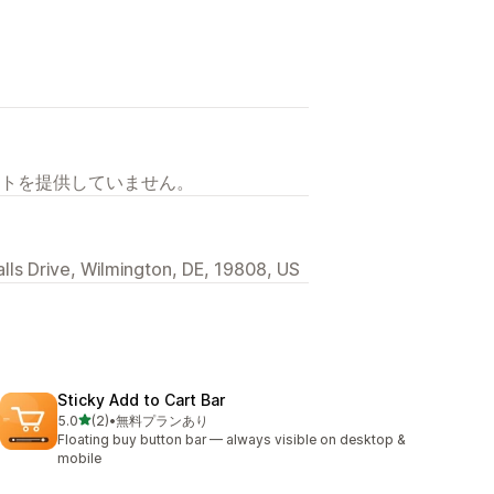
トを提供していません。
alls Drive, Wilmington, DE, 19808, US
Sticky Add to Cart Bar
5つ星中
5.0
(2)
•
無料プランあり
合計レビュー数：2件
Floating buy button bar — always visible on desktop &
mobile