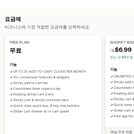
배너 유형
사용자 지정 HTML
사용자 지정 CSS
할인 필드
프로모션
공지 사항 표시줄
무료 배송
제품 페이지
홍보형
카운트 다운
모바일 반응형
카트 서랍
고정 카트
카운트다운 타이머
요금제
개인 맞춤형 추천
상향 판매
비즈니스에 가장 적합한 요금제를 선택하세요.
맞춤 설정
추천 제품
더 많이 사면 더 많이 할인
무료 배송
배너 위치
고정 디스플레이
링크 및 버튼
배경
색상 및 글꼴
함께 자주 구매하는 제품
배송 표시줄
무료 기프트
FREE PLAN
SHOPIFY BA
사용자 지정 CSS
여러 언어
모바일 반응형
지역 타게팅
$6.99
무료
/월
결제 사용자 지정
행동 타게팅
또는 연 $60 및
자동 할인
원클릭 상향 판매
결제로 건너뛰기
기능
기능
UP TO 25 ADD-TO-CART CLICKS PER MONTH
UNLIMITED 
10+ conversion features & widgets
Sticky add t
Sticky add to cart bar
Countdown t
Countdown timer urgency bar
Floating stic
Floating sticky cart icons
Sticky cart 
Sticky cart & sticky checkout bars
Quick view, 
Quick view, quick buy, & buy now buttons
Slider cart d
Slider cart drawer w/ in cart upsell
Free app tec
14일 무료 체험