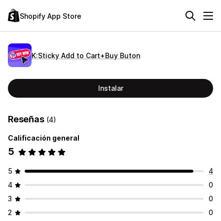
Shopify App Store
K:Sticky Add to Cart+Buy Buton
Instalar
Reseñas
(4)
Calificación general
5
5
4
4
0
3
0
2
0