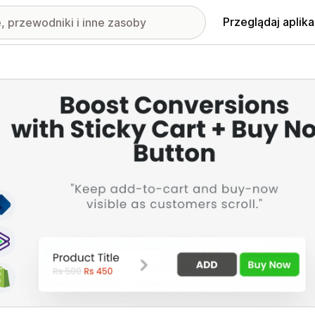
Przeglądaj aplika
nione obrazy w galerii