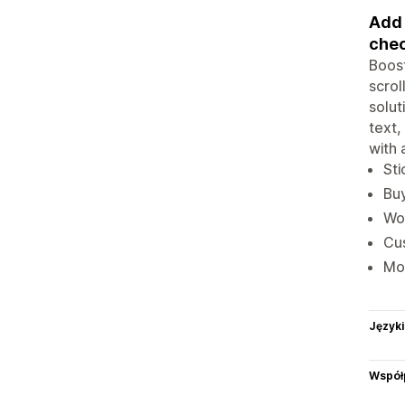
Add 
chec
Boost
scrol
solut
text,
with 
Sti
Buy
Wor
Cus
Mob
Języki
Współ