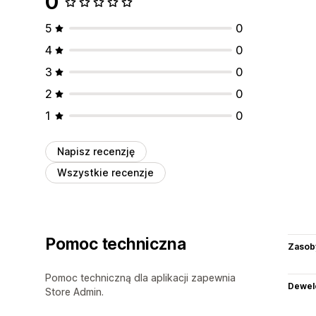
0
5
0
4
0
3
0
2
0
1
0
Napisz recenzję
Wszystkie recenzje
Pomoc techniczna
Zasob
Pomoc techniczną dla aplikacji zapewnia
Dewel
Store Admin.