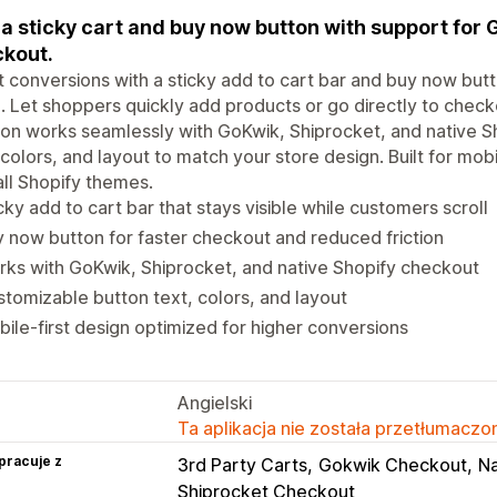
a sticky cart and buy now button with support for 
kout.
 conversions with a sticky add to cart bar and buy now butt
l. Let shoppers quickly add products or go directly to checkou
ion works seamlessly with GoKwik, Shiprocket, and native 
 colors, and layout to match your store design. Built for mo
all Shopify themes.
cky add to cart bar that stays visible while customers scroll
 now button for faster checkout and reduced friction
ks with GoKwik, Shiprocket, and native Shopify checkout
tomizable button text, colors, and layout
ile-first design optimized for higher conversions
Angielski
Ta aplikacja nie została przetłumaczon
pracuje z
3rd Party Carts
Gokwik Checkout
Na
Shiprocket Checkout