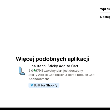
Wprow
Dostę
Więcej podobnych aplikacji
Libautech: Sticky Add to Cart
na 5 gwiazdek
5,0
(7)
•
Bezpłatny plan jest dostępny
Łączna liczba recenzji: 7
Sticky Add to Cart Button & Bar to Reduce Cart
Abandonment
Built for Shopify