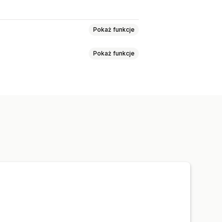
Pokaż funkcje
Pokaż funkcje
yl
ilnych