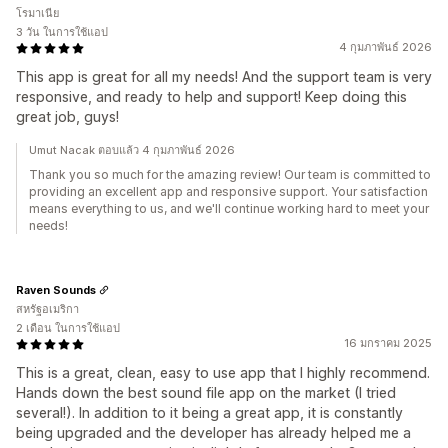
โรมาเนีย
3 วัน ในการใช้แอป
4 กุมภาพันธ์ 2026
This app is great for all my needs! And the support team is very
responsive, and ready to help and support! Keep doing this
great job, guys!
Umut Nacak ตอบแล้ว 4 กุมภาพันธ์ 2026
Thank you so much for the amazing review! Our team is committed to
providing an excellent app and responsive support. Your satisfaction
means everything to us, and we'll continue working hard to meet your
needs!
Raven Sounds
สหรัฐอเมริกา
2 เดือน ในการใช้แอป
16 มกราคม 2025
This is a great, clean, easy to use app that I highly recommend.
Hands down the best sound file app on the market (I tried
several!). In addition to it being a great app, it is constantly
being upgraded and the developer has already helped me a