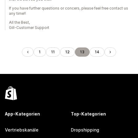
If you have further questions or concers, please feel free contact us
any time!!
All the Best,
Gill-Customer Support
1
11
12
13
14
App-Kategorien
Top-Kategorien
Vertriebskanäle
Dropshipping