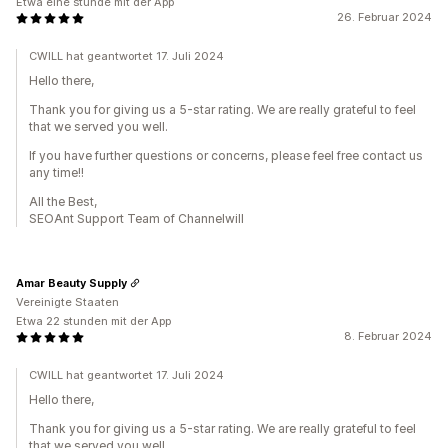
Etwa eine stunde mit der App
26. Februar 2024
CWILL hat geantwortet 17. Juli 2024
Hello there,
Thank you for giving us a 5-star rating. We are really grateful to feel
that we served you well.
If you have further questions or concerns, please feel free contact us
any time!!
All the Best,
SEOAnt Support Team of Channelwill
Amar Beauty Supply
Vereinigte Staaten
Etwa 22 stunden mit der App
8. Februar 2024
CWILL hat geantwortet 17. Juli 2024
Hello there,
Thank you for giving us a 5-star rating. We are really grateful to feel
that we served you well.