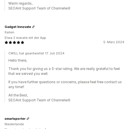
Warm regards,
SEOAnt Support Team of Channelwill
Gadget Innovate
Italien
Etwa 2 monate mit der App
5. März 2024
CWILL hat geantwortet 17. Juli 2024
Hello there,
Thank you for giving us a 5-star rating. We are really grateful to feel
that we served you well.
If you have further questions or concerns, please feel free contact us
any time!!
All the Best,
SEOAnt Support Team of Channelwill
smartsporter
Niederlande