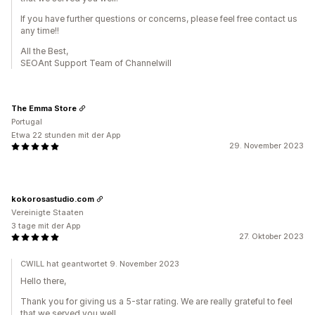
If you have further questions or concerns, please feel free contact us
any time!!
All the Best,
SEOAnt Support Team of Channelwill
The Emma Store
Portugal
Etwa 22 stunden mit der App
29. November 2023
kokorosastudio.com
Vereinigte Staaten
3 tage mit der App
27. Oktober 2023
CWILL hat geantwortet 9. November 2023
Hello there,
Thank you for giving us a 5-star rating. We are really grateful to feel
that we served you well.