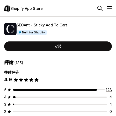
Shopify App Store
SEOAnt ‑ Sticky Add To Cart
Built for Shopify
安裝
評論
(135)
整體評分
4.9
5
128
4
4
3
1
2
0