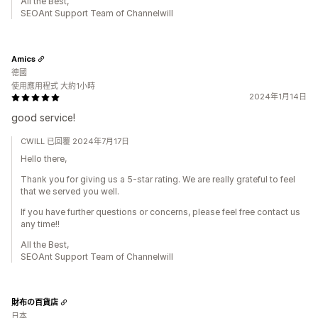
All the Best,
SEOAnt Support Team of Channelwill
Amics
德國
使用應用程式 大約1小時
2024年1月14日
good service!
CWILL 已回覆 2024年7月17日
Hello there,
Thank you for giving us a 5-star rating. We are really grateful to feel
that we served you well.
If you have further questions or concerns, please feel free contact us
any time!!
All the Best,
SEOAnt Support Team of Channelwill
財布の百貨店
日本