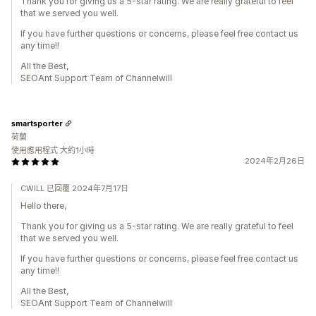
Thank you for giving us a 5-star rating. We are really grateful to feel
that we served you well.
If you have further questions or concerns, please feel free contact us
any time!!
All the Best,
SEOAnt Support Team of Channelwill
smartsporter
荷蘭
使用應用程式 大約1小時
2024年2月26日
CWILL 已回覆 2024年7月17日
Hello there,
Thank you for giving us a 5-star rating. We are really grateful to feel
that we served you well.
If you have further questions or concerns, please feel free contact us
any time!!
All the Best,
SEOAnt Support Team of Channelwill