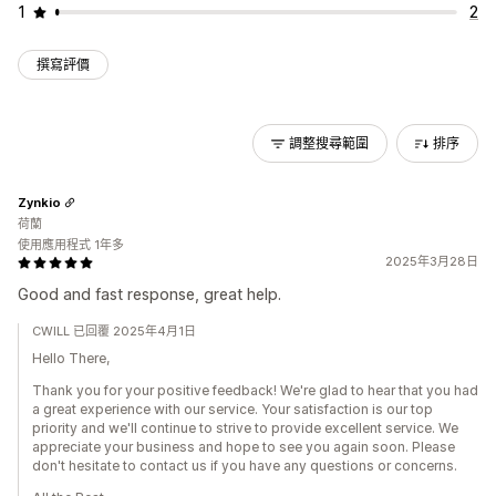
1
2
撰寫評價
調整搜尋範圍
排序
Zynkio
荷蘭
使用應用程式 1年多
2025年3月28日
Good and fast response, great help.
CWILL 已回覆 2025年4月1日
Hello There,
Thank you for your positive feedback! We're glad to hear that you had
a great experience with our service. Your satisfaction is our top
priority and we'll continue to strive to provide excellent service. We
appreciate your business and hope to see you again soon. Please
don't hesitate to contact us if you have any questions or concerns.