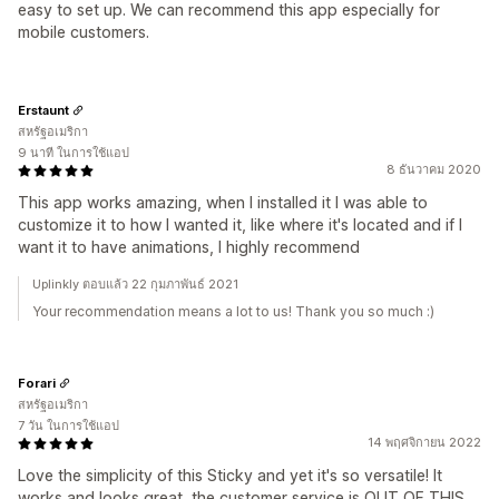
easy to set up. We can recommend this app especially for
mobile customers.
Erstaunt
สหรัฐอเมริกา
9 นาที ในการใช้แอป
8 ธันวาคม 2020
This app works amazing, when I installed it I was able to
customize it to how I wanted it, like where it's located and if I
want it to have animations, I highly recommend
Uplinkly ตอบแล้ว 22 กุมภาพันธ์ 2021
Your recommendation means a lot to us! Thank you so much :)
Forari
สหรัฐอเมริกา
7 วัน ในการใช้แอป
14 พฤศจิกายน 2022
Love the simplicity of this Sticky and yet it's so versatile! It
works and looks great, the customer service is OUT OF THIS