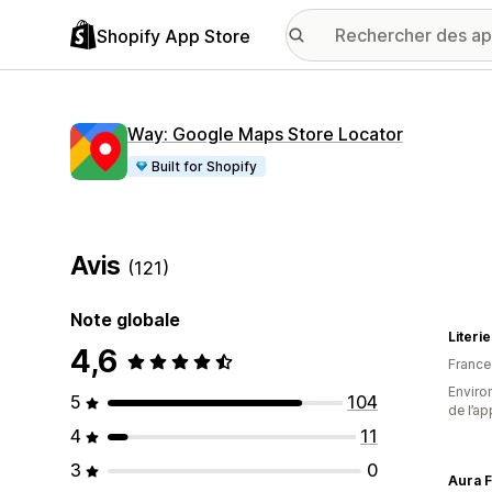
Shopify App Store
Way: Google Maps Store Locator
Built for Shopify
Avis
(121)
Note globale
Literi
4,6
France
Environ
5
104
de l’ap
4
11
3
0
Aura 