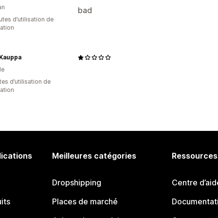
an
bad
tes d’utilisation de
cation
Kauppa
de
es d’utilisation de
cation
lications
Meilleures catégories
Ressources
Dropshipping
Centre d’aid
its
Places de marché
Documentati