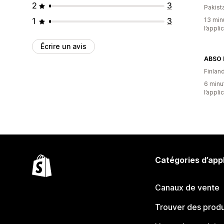
2
3
Pakist
1
3
13 minu
l’appli
Écrire un avis
ABSO 
Finlan
6 minut
l’appli
Catégories d’app
Canaux de vente
Trouver des produ