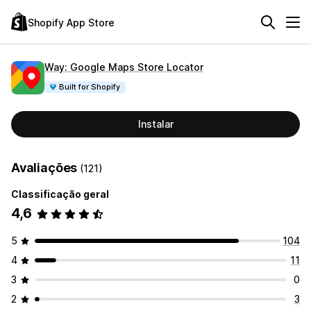
Shopify App Store
Way: Google Maps Store Locator
Built for Shopify
Instalar
Avaliações
(121)
Classificação geral
4,6
5
104
4
11
3
0
2
3