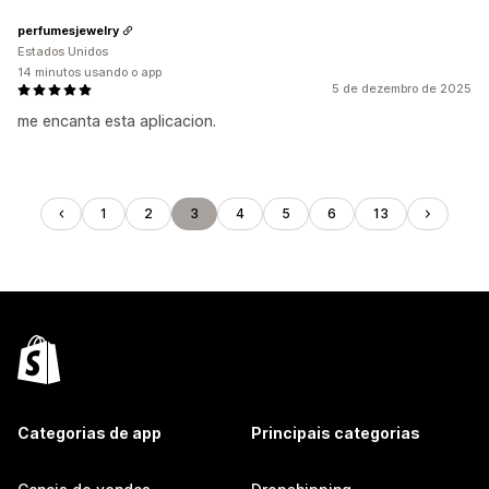
perfumesjewelry
Estados Unidos
14 minutos usando o app
5 de dezembro de 2025
me encanta esta aplicacion.
1
2
3
4
5
6
13
Categorias de app
Principais categorias