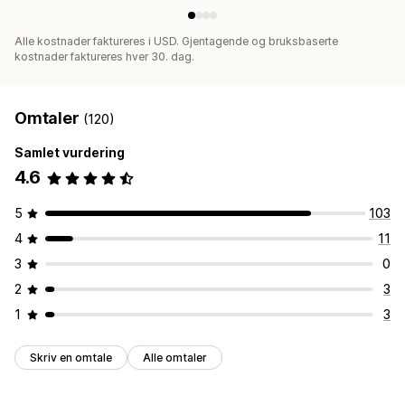
Alle kostnader faktureres i USD. Gjentagende og bruksbaserte
kostnader faktureres hver 30. dag.
Omtaler
(120)
Samlet vurdering
4.6
5
103
4
11
3
0
2
3
1
3
Skriv en omtale
Alle omtaler