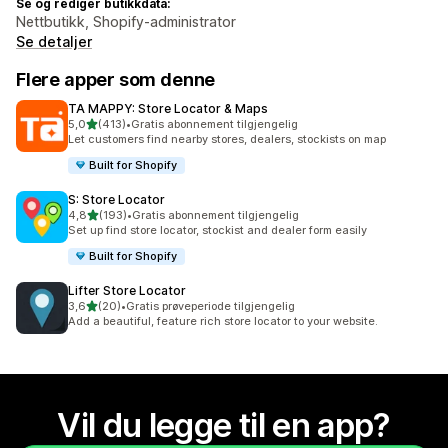
Se og rediger butikkdata:
Nettbutikk, Shopify-administrator
Se detaljer
Flere apper som denne
TA MAPPY: Store Locator & Maps
av 5 stjerner
5,0
(413)
•
Gratis abonnement tilgjengelig
Totalt 413 omtaler
Let customers find nearby stores, dealers, stockists on map
Built for Shopify
S: Store Locator
av 5 stjerner
4,8
(193)
•
Gratis abonnement tilgjengelig
Totalt 193 omtaler
Set up find store locator, stockist and dealer form easily
Built for Shopify
Lifter Store Locator
av 5 stjerner
3,6
(20)
•
Gratis prøveperiode tilgjengelig
Totalt 20 omtaler
Add a beautiful, feature rich store locator to your website.
Vil du legge til en app?