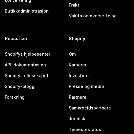
konvertering
Frakt
Butikkadministrasjon
Valuta og oversettelse
Ressurser
Shopify
Shopifys hjelpesenter
Om
API-dokumentasjon
Karrierer
Shopify-fellesskapet
Investorer
Shopify-blogg
Presse og media
Forskning
Partnere
Samarbeidspartnere
Juridisk
Tjenestestatus