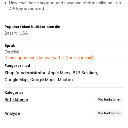
Universal theme support and easy one click installation - no
API key is required
Populært blant butikker som din
Basert i USA
Språk
Engelsk
Denne appen er ikke oversatt til Norsk (bokmål)
Fungerer med
Shopify-administrator
Apple Maps
B2B Solution
Google Map
Google Maps
Mapbox
Kategorier
Butikkfinner
Vis funksjoner
Visningsalternativer
Analyse
Vis funksjoner
Butikkfinnerside
Veibeskrivelser
Bilder
Mobilresponsiv
Kundeatferd