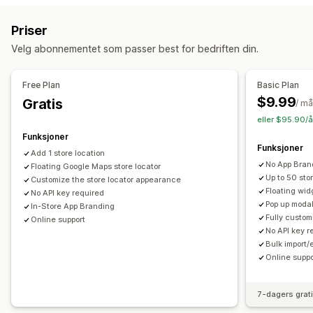
Søk og filtre
Aktivitetssporing
Geolokalisering
Priser
Markedsføring og salg
Velg abonnementet som passer best for bedriften din.
Trakteanalyse
Visuelt og rapporter
Free Plan
Basic Plan
$9.99
Gratis
Analyse-instrumentbord
Multibutikk-rapporter
/ m
eller $95.90/å
Funksjoner
Funksjoner
Add 1 store location
No App Bran
Floating Google Maps store locator
Up to 50 sto
Customize the store locator appearance
Floating wid
No API key required
Pop up modal
In-Store App Branding
Fully custo
Online support
No API key r
Bulk import/
Online suppo
7-dagers grat