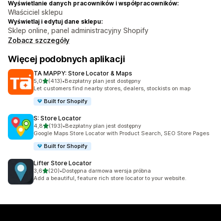
Wyświetlanie danych pracowników i współpracowników:
Właściciel sklepu
Wyświetlaj i edytuj dane sklepu:
Sklep online, panel administracyjny Shopify
Zobacz szczegóły
Więcej podobnych aplikacji
TA MAPPY: Store Locator & Maps
na 5 gwiazdek
5,0
(413)
•
Bezpłatny plan jest dostępny
Łączna liczba recenzji: 413
Let customers find nearby stores, dealers, stockists on map
Built for Shopify
S: Store Locator
na 5 gwiazdek
4,8
(193)
•
Bezpłatny plan jest dostępny
Łączna liczba recenzji: 193
Google Maps Store Locator with Product Search, SEO Store Pages
Built for Shopify
Lifter Store Locator
na 5 gwiazdek
3,6
(20)
•
Dostępna darmowa wersja próbna
Łączna liczba recenzji: 20
Add a beautiful, feature rich store locator to your website.