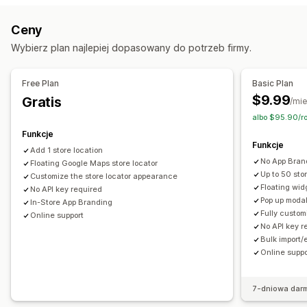
Śledzenie aktywności
Wyszukiwanie i filtry
Ceny
Marketing i sprzedaż
Geolokalizacja
Wybierz plan najlepiej dopasowany do potrzeb firmy.
Analiza lejka
Materiały wizualne i raporty
Free Plan
Basic Plan
$9.99
Gratis
Analizy pulpitu
Raporty dotyczące wielu sklepów
/mie
albo $95.90/r
Funkcje
Funkcje
Add 1 store location
No App Bran
Floating Google Maps store locator
Up to 50 sto
Customize the store locator appearance
Floating wid
No API key required
Pop up modal
In-Store App Branding
Fully custo
Online support
No API key r
Bulk import/
Online suppo
7-dniowa dar