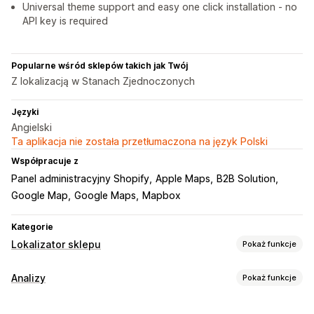
Universal theme support and easy one click installation - no
API key is required
Popularne wśród sklepów takich jak Twój
Z lokalizacją w Stanach Zjednoczonych
Języki
Angielski
Ta aplikacja nie została przetłumaczona na język Polski
Współpracuje z
Panel administracyjny Shopify
Apple Maps
B2B Solution
Google Map
Google Maps
Mapbox
Kategorie
Lokalizator sklepu
Pokaż funkcje
Opcje wyświetlania
Analizy
Pokaż funkcje
Strona lokalizatora
Wskazówki dojazdu
Obrazy
Zachowanie klientów
Responsywność na urządzeniach mobilnych