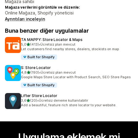
Mağaza sahibi
Mağaza verilerini görüntüle ve düzenle:
Online Mağaza, Shopify yöneticisi
Ayrıntıları inceleyin
Buna benzer diğer uygulamalar
TA MAPPY: Store Locator & Maps
5 yıldız üzerinden
5,0
(413)
•
Ücretsiz plan mevcut
toplam 413 değerlendirme
Let customers find nearby stores, dealers, stockists on map
Built for Shopify
S: Store Locator
5 yıldız üzerinden
4,8
(193)
•
Ücretsiz plan mevcut
toplam 193 değerlendirme
Google Maps Store Locator with Product Search, SEO Store Pages
Built for Shopify
Lifter Store Locator
5 yıldız üzerinden
3,6
(20)
•
Ücretsiz deneme kullanılabilir
toplam 20 değerlendirme
Add a beautiful, feature rich store locator to your website.
Uygulama eklemek mi