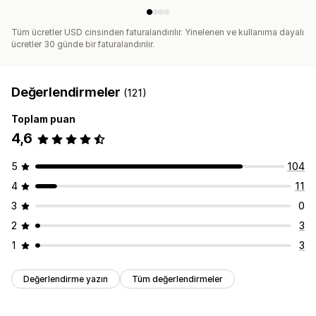
Tüm ücretler USD cinsinden faturalandırılır. Yinelenen ve kullanıma dayalı
ücretler 30 günde bir faturalandırılır.
Değerlendirmeler
(121)
Toplam puan
4,6
5
104
4
11
3
0
2
3
1
3
Değerlendirme yazın
Tüm değerlendirmeler