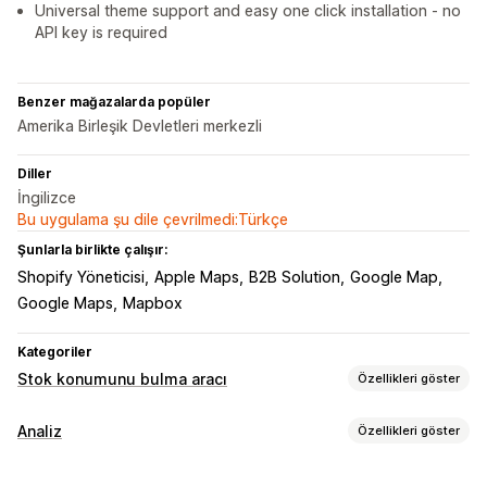
Universal theme support and easy one click installation - no
API key is required
Benzer mağazalarda popüler
Amerika Birleşik Devletleri merkezli
Diller
İngilizce
Bu uygulama şu dile çevrilmedi:Türkçe
Şunlarla birlikte çalışır:
Shopify Yöneticisi
Apple Maps
B2B Solution
Google Map
Google Maps
Mapbox
Kategoriler
Stok konumunu bulma aracı
Özellikleri göster
Görüntüleme seçenekleri
Analiz
Özellikleri göster
Konum bulucu sayfası
Yönlendirmeler
Görseller
Müşteri davranışı
Mobil duyarlı