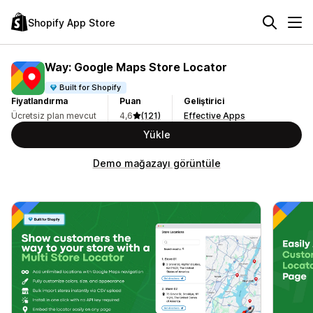
Shopify App Store
Way: Google Maps Store Locator
Built for Shopify
Fiyatlandırma
Puan
Geliştirici
Ücretsiz plan mevcut
4,6
(121)
Effective Apps
Yükle
Demo mağazayı görüntüle