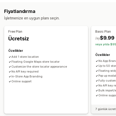
Aktivite takibi
Arama ve filtreler
Fiyatlandırma
Pazarlama ve satış
Coğrafi konum
İşletmenize en uygun planı seçin.
Huni analizi
Görseller ve raporlar
Free Plan
Basic Plan
$9.99
Ücretsiz
Analizler kontrol paneli
Çoklu mağaza raporları
/ay
veya yılda $95
Özellikler
Özellikler
Add 1 store location
No App Bran
Floating Google Maps store locator
Up to 50 sto
Customize the store locator appearance
Floating wid
No API key required
Pop up modal
In-Store App Branding
Fully custo
Online support
No API key r
Bulk import/
Online suppo
7 günlük ücre