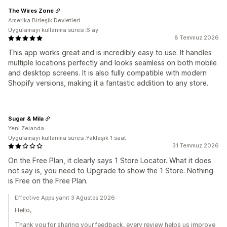
The Wires Zone
Amerika Birleşik Devletleri
Uygulamayı kullanma süresi:6 ay
8 Temmuz 2026
This app works great and is incredibly easy to use. It handles
multiple locations perfectly and looks seamless on both mobile
and desktop screens. It is also fully compatible with modern
Shopify versions, making it a fantastic addition to any store.
Sugar & Mila
Yeni Zelanda
Uygulamayı kullanma süresi:Yaklaşık 1 saat
31 Temmuz 2026
On the Free Plan, it clearly says 1 Store Locator. What it does
not say is, you need to Upgrade to show the 1 Store. Nothing
is Free on the Free Plan.
Effective Apps yanıt 3 Ağustos 2026
Hello,
Thank you for sharing your feedback, every review helps us improve