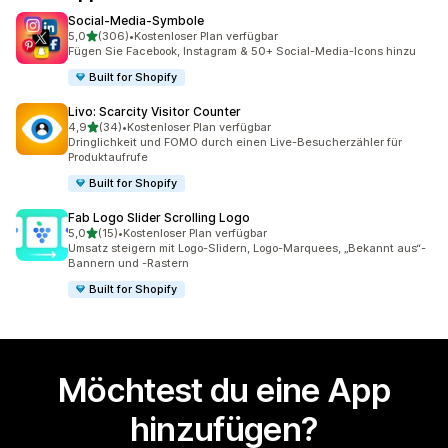
Social‑Media‑Symbole
von 5 Sternen
5,0
(306)
•
Kostenloser Plan verfügbar
306 Rezensionen insgesamt
Fügen Sie Facebook, Instagram & 50+ Social-Media-Icons hinzu
Built for Shopify
Livo: Scarcity Visitor Counter
von 5 Sternen
4,9
(34)
•
Kostenloser Plan verfügbar
34 Rezensionen insgesamt
Dringlichkeit und FOMO durch einen Live-Besucherzähler für
Produktaufrufe
Built for Shopify
Fab Logo Slider Scrolling Logo
von 5 Sternen
5,0
(15)
•
Kostenloser Plan verfügbar
15 Rezensionen insgesamt
Umsatz steigern mit Logo-Slidern, Logo-Marquees, „Bekannt aus“-
Bannern und -Rastern
Built for Shopify
Möchtest du eine App
hinzufügen?