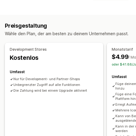
UGC
Fotos
Videos
Reels
Hashtags
Rezensionen
Symboltypen
Anzeigeoptionen
Benutzerdefiniert
Social Media
Eindeutige Besucher:innen
Letzte Besucher:innen
Preisgestaltung
Anpassung
Benutzerdefinierte Layouts
Social-Media-Links
Wähle den Plan, der am besten zu deinem Unternehmen passt.
Animationen
Hintergründe
Rahmen
Farben
Analysen
Benutzerdefinierter Text
Styling
Größe
Development Stores
Monatstarif
Engagement-Tracking
Conversion-Tracking
Responsivität für Mobilgeräte
Gerätespezifisch
$4.99
Kostenlos
/ M
oder $41.88/Ja
Symbolposition
Umfasst
Manuelle Positionierung
Automatische Positionierung
Umfasst
Nur für Development- und Partner-Shops
Startseite
Landing Pages
Füge deinem
Unbegrenzter Zugriff auf alle Funktionen
hinzu
Die Zahlung wird bei einem Upgrade aktiviert
Füge eine Fo
Plattform hi
Erregt Aufm
Mehrere Ico
Kann von Be
ausgeblend
Kann in der
werden